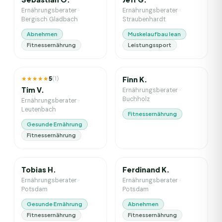
Ernährungsberater
·
Ernährungsberater
·
Bergisch Gladbach
Straubenhardt
Abnehmen
Muskelaufbau lean
Fitnessernährung
Leistungssport
12
J. Erfahrung
7
J. Erfahrung
★★★★★
5
(
1
)
Finn K.
Tim V.
Ernährungsberater
·
Buchholz
Ernährungsberater
·
Leutenbach
Fitnessernährung
Gesunde Ernährung
Fitnessernährung
8
J. Erfahrung
2
J. Erfahrung
Tobias H.
Ferdinand K.
Ernährungsberater
·
Ernährungsberater
·
Potsdam
Potsdam
Gesunde Ernährung
Abnehmen
Fitnessernährung
Fitnessernährung