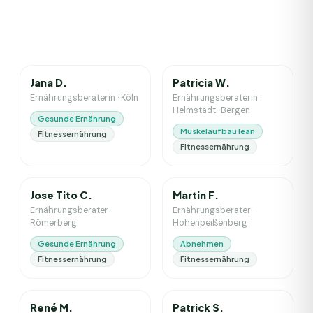
6
J. Erfahrung
1
J. Erfahrung
Jana D.
Patricia W.
Ernährungsberaterin
·
Köln
Ernährungsberaterin
·
Helmstadt-Bergen
Gesunde Ernährung
Muskelaufbau lean
Fitnessernährung
Fitnessernährung
19
J. Erfahrung
5
J. Erfahrung
Jose Tito C.
Martin F.
Ernährungsberater
·
Ernährungsberater
·
Römerberg
Hohenpeißenberg
Gesunde Ernährung
Abnehmen
Fitnessernährung
Fitnessernährung
3
J. Erfahrung
4
J. Erfahrung
René M.
Patrick S.