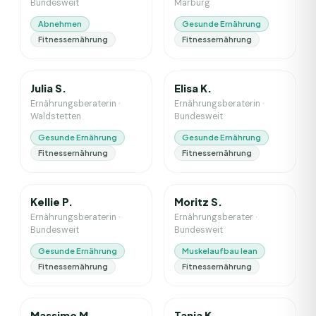
Bundesweit
Marburg
Abnehmen
Gesunde Ernährung
Fitnessernährung
Fitnessernährung
3
J. Erfahrung
6
J. Erfahrung
Julia S.
Elisa K.
Ernährungsberaterin
·
Ernährungsberaterin
·
Waldstetten
Bundesweit
Gesunde Ernährung
Gesunde Ernährung
Fitnessernährung
Fitnessernährung
10
J. Erfahrung
3
J. Erfahrung
Kellie P.
Moritz S.
Ernährungsberaterin
·
Ernährungsberater
·
Bundesweit
Bundesweit
Gesunde Ernährung
Muskelaufbau lean
Fitnessernährung
Fitnessernährung
1
J. Erfahrung
3
J. Erfahrung
Massimo M.
Tanja K.