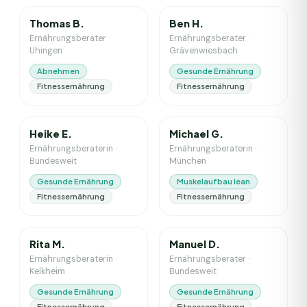
Thomas B.
Ben H.
Ernährungsberater
·
Ernährungsberater
·
Uhingen
Grävenwiesbach
Abnehmen
Gesunde Ernährung
Fitnessernährung
Fitnessernährung
5
J. Erfahrung
6
J. Erfahrung
Heike E.
Michael G.
Ernährungsberaterin
·
Ernährungsberaterin
·
Bundesweit
München
Gesunde Ernährung
Muskelaufbau lean
Fitnessernährung
Fitnessernährung
2023
J. Erfahrung
4
J. Erfahrung
Rita M.
Manuel D.
Ernährungsberaterin
·
Ernährungsberater
·
Kelkheim
Bundesweit
Gesunde Ernährung
Gesunde Ernährung
Fitnessernährung
Fitnessernährung