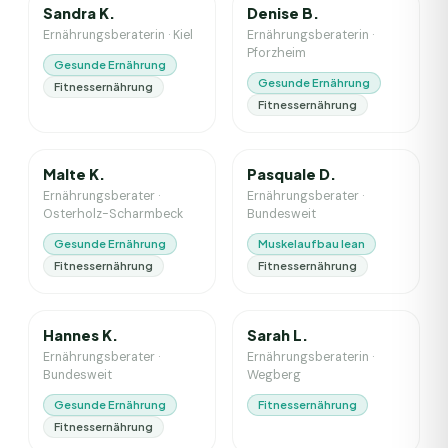
Sandra K.
Denise B.
Ernährungsberaterin
·
Kiel
Ernährungsberaterin
·
Pforzheim
Gesunde Ernährung
Gesunde Ernährung
Fitnessernährung
Fitnessernährung
6
J. Erfahrung
3
J. Erfahrung
Malte K.
Pasquale D.
Ernährungsberater
·
Ernährungsberater
·
Osterholz-Scharmbeck
Bundesweit
Gesunde Ernährung
Muskelaufbau lean
Fitnessernährung
Fitnessernährung
7
J. Erfahrung
5
J. Erfahrung
Hannes K.
Sarah L.
Ernährungsberater
·
Ernährungsberaterin
·
Bundesweit
Wegberg
Gesunde Ernährung
Fitnessernährung
Fitnessernährung