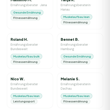
Ernährungsberater
·
Jena
Ernährungsberaterin
·
Hanau
Gesunde Ernährung
Muskelaufbau lean
Fitnessernährung
Fitnessernährung
16
J. Erfahrung
5
J. Erfahrung
Roland H.
Bennet B.
Ernährungsberater
·
Ernährungsberater
·
Bundesweit
Hamburg
Muskelaufbau bulk
Gesunde Ernährung
Fitnessernährung
Fitnessernährung
6
J. Erfahrung
3
J. Erfahrung
Nico W.
Melanie S.
Ernährungsberater
·
Ernährungsberaterin
·
Bundesweit
Dachau
Muskelaufbau lean
Muskelaufbau lean
Leistungssport
Fitnessernährung
2
J. Erfahrung
3
J. Erfahrung