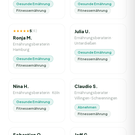
Gesunde Ernährung
Gesunde Ernährung
Fitnessernährung
Fitnessernährung
18
J. Erfahrung
2
J. Erfahrung
★★★★★
5
(
6
)
Julia U.
Ronja M.
Ernährungsberaterin
·
Unterdießen
Ernährungsberaterin
·
Hamburg
Gesunde Ernährung
Gesunde Ernährung
Fitnessernährung
Fitnessernährung
4
J. Erfahrung
1
J. Erfahrung
Nina H.
Claudio S.
Ernährungsberaterin
·
Köln
Ernährungsberater
·
Villingen-Schwenningen
Gesunde Ernährung
Abnehmen
Fitnessernährung
Fitnessernährung
3
J. Erfahrung
2
J. Erfahrung
Sebastian O.
Jeff G.