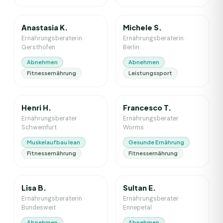
5
J. Erfahrung
1
J. Erfahrung
Anastasia K.
Michele S.
Ernährungsberaterin
·
Ernährungsberaterin
·
Gersthofen
Berlin
Abnehmen
Abnehmen
Fitnessernährung
Leistungssport
6
J. Erfahrung
2
J. Erfahrung
Henri H.
Francesco T.
Ernährungsberater
·
Ernährungsberater
·
Schweinfurt
Worms
Muskelaufbau lean
Gesunde Ernährung
Fitnessernährung
Fitnessernährung
3
J. Erfahrung
7
J. Erfahrung
Lisa B.
Sultan E.
Ernährungsberaterin
·
Ernährungsberater
·
Bundesweit
Ennepetal
Abnehmen
Abnehmen