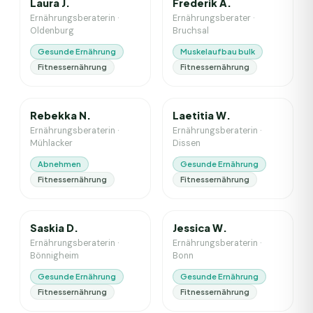
Laura J.
Frederik A.
Ernährungsberaterin
·
Ernährungsberater
·
Oldenburg
Bruchsal
Gesunde Ernährung
Muskelaufbau bulk
Fitnessernährung
Fitnessernährung
2
J. Erfahrung
1
J. Erfahrung
Rebekka N.
Laetitia W.
Ernährungsberaterin
·
Ernährungsberaterin
·
Mühlacker
Dissen
Abnehmen
Gesunde Ernährung
Fitnessernährung
Fitnessernährung
5
J. Erfahrung
4
J. Erfahrung
Saskia D.
Jessica W.
Ernährungsberaterin
·
Ernährungsberaterin
·
Bönnigheim
Bonn
Gesunde Ernährung
Gesunde Ernährung
Fitnessernährung
Fitnessernährung
2
J. Erfahrung
2
J. Erfahrung