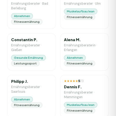
Ernährungsberater
·
Bad
Ernährungsberater
·
Ulm
Berleburg
Muskelaufbau lean
Abnehmen
Fitnessernährung
Fitnessernährung
5
J. Erfahrung
3
J. Erfahrung
Constantin P.
Alena M.
Ernährungsberater
·
Ernährungsberaterin
·
Gießen
Erlangen
Gesunde Ernährung
Abnehmen
Leistungssport
Fitnessernährung
2
J. Erfahrung
9
J. Erfahrung
★★★★★
5
Philipp J.
(
1
)
Dennis F.
Ernährungsberater
·
Saarlouis
Ernährungsberater
·
Memmingen
Abnehmen
Muskelaufbau lean
Fitnessernährung
Fitnessernährung