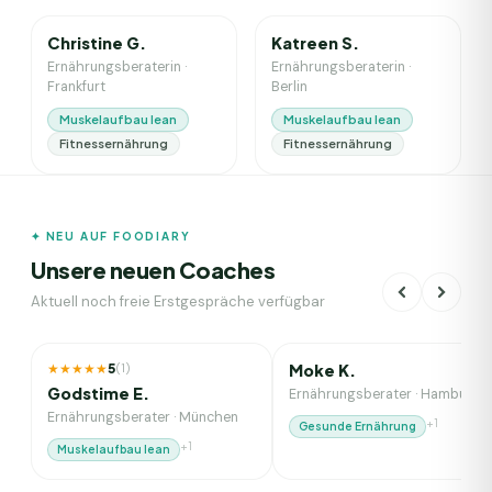
Christine G.
Katreen S.
Ernährungsberaterin
·
Ernährungsberaterin
·
Frankfurt
Berlin
Muskelaufbau lean
Muskelaufbau lean
Fitnessernährung
Fitnessernährung
✦ NEU AUF FOODIARY
Unsere neuen Coaches
Aktuell noch freie Erstgespräche verfügbar
1
J. Erfahrung
8
J. Erfahrung
NEU
★★★★★
5
(
1
)
Moke K.
Godstime E.
Ernährungsberater
·
Hamburg
Ernährungsberater
·
München
+
1
Gesunde Ernährung
+
1
Muskelaufbau lean