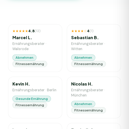
6
J. Erfahrung
4
J. Erfahrung
★★★★★
4.8
★★★★☆
4
(
12
)
(
1
)
Marcel L.
Sebastian B.
Ernährungsberater
·
Ernährungsberater
·
Walsrode
Witten
Abnehmen
Abnehmen
Fitnessernährung
Fitnessernährung
1
J. Erfahrung
1
J. Erfahrung
Kevin H.
Nicolas H.
Ernährungsberater
·
Berlin
Ernährungsberater
·
München
Gesunde Ernährung
Abnehmen
Fitnessernährung
Fitnessernährung
0
J. Erfahrung
6
J. Erfahrung