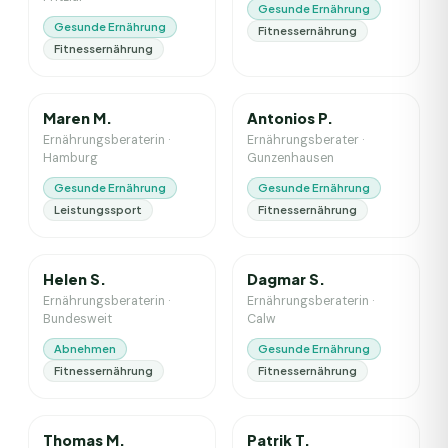
Gesunde Ernährung
Gesunde Ernährung
Fitnessernährung
Fitnessernährung
2
J. Erfahrung
3
J. Erfahrung
Maren M.
Antonios P.
Ernährungsberaterin
·
Ernährungsberater
·
Hamburg
Gunzenhausen
Gesunde Ernährung
Gesunde Ernährung
Leistungssport
Fitnessernährung
11
J. Erfahrung
16
J. Erfahrung
Helen S.
Dagmar S.
Ernährungsberaterin
·
Ernährungsberaterin
·
Bundesweit
Calw
Abnehmen
Gesunde Ernährung
Fitnessernährung
Fitnessernährung
2
J. Erfahrung
8
J. Erfahrung
Thomas M.
Patrik T.