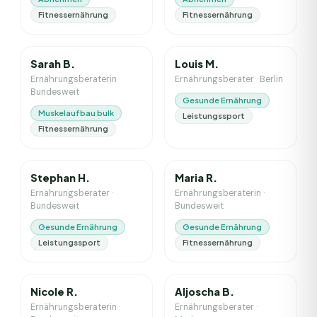
Fitnessernährung
Fitnessernährung
3
J. Erfahrung
7
J. Erfahrung
Sarah B.
Louis M.
Ernährungsberaterin
·
Ernährungsberater
·
Berlin
Bundesweit
Gesunde Ernährung
Muskelaufbau bulk
Leistungssport
Fitnessernährung
6
J. Erfahrung
5
J. Erfahrung
Stephan H.
Maria R.
Ernährungsberater
·
Ernährungsberaterin
·
Bundesweit
Bundesweit
Gesunde Ernährung
Gesunde Ernährung
Leistungssport
Fitnessernährung
4
J. Erfahrung
11
J. Erfahrung
Nicole R.
Aljoscha B.
Ernährungsberaterin
·
Ernährungsberater
·