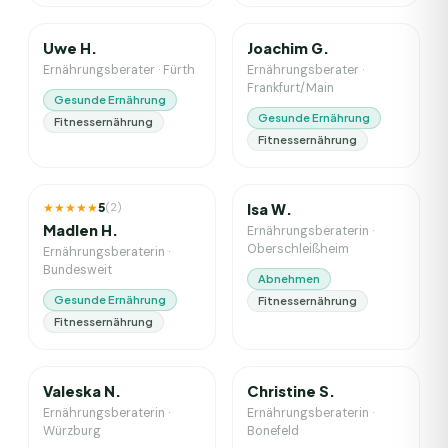
0
J. Erfahrung
6
J. Erfahrung
Uwe H.
Joachim G.
Ernährungsberater
·
Fürth
Ernährungsberater
·
Frankfurt/Main
Gesunde Ernährung
Gesunde Ernährung
Fitnessernährung
Fitnessernährung
4
J. Erfahrung
2
J. Erfahrung
★★★★★
5
(
2
)
Isa W.
Madlen H.
Ernährungsberaterin
·
Oberschleißheim
Ernährungsberaterin
·
Bundesweit
Abnehmen
Gesunde Ernährung
Fitnessernährung
Fitnessernährung
1
J. Erfahrung
2
J. Erfahrung
Valeska N.
Christine S.
Ernährungsberaterin
·
Ernährungsberaterin
·
Würzburg
Bonefeld