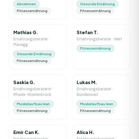
Abnehmen
Gesunde Ernährung
Fitnessernährung
Fitnessernährung
12
J. Erfahrung
1
J. Erfahrung
Mathias G.
Stefan T.
Ernährungsberater
·
Ernährungsberater
·
Werl
Planegg
Fitnessernährung
Gesunde Ernährung
Fitnessernährung
3
J. Erfahrung
7
J. Erfahrung
Saskia G.
Lukas M.
Ernährungsberaterin
·
Ernährungsberater
·
Rheda-Wiedenbrück
Bundesweit
Muskelaufbau lean
Muskelaufbau lean
Fitnessernährung
Fitnessernährung
4
J. Erfahrung
2
J. Erfahrung
Emir Can K.
Alica H.