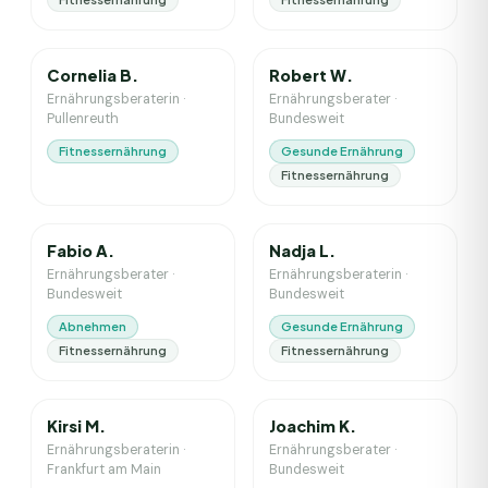
1
J. Erfahrung
4
J. Erfahrung
Cornelia B.
Robert W.
Ernährungsberaterin
·
Ernährungsberater
·
Pullenreuth
Bundesweit
Fitnessernährung
Gesunde Ernährung
Fitnessernährung
6
J. Erfahrung
5
J. Erfahrung
Fabio A.
Nadja L.
Ernährungsberater
·
Ernährungsberaterin
·
Bundesweit
Bundesweit
Abnehmen
Gesunde Ernährung
Fitnessernährung
Fitnessernährung
1
J. Erfahrung
3
J. Erfahrung
Kirsi M.
Joachim K.
Ernährungsberaterin
·
Ernährungsberater
·
Frankfurt am Main
Bundesweit