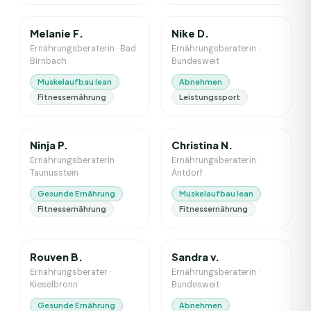
1
J. Erfahrung
5
J. Erfahrung
Melanie F.
Nike D.
Ernährungsberaterin
·
Bad
Ernährungsberaterin
·
Birnbach
Bundesweit
Muskelaufbau lean
Abnehmen
Fitnessernährung
Leistungssport
5
J. Erfahrung
6
J. Erfahrung
Ninja P.
Christina N.
Ernährungsberaterin
·
Ernährungsberaterin
·
Taunusstein
Antdorf
Gesunde Ernährung
Muskelaufbau lean
Fitnessernährung
Fitnessernährung
0
J. Erfahrung
4
J. Erfahrung
Rouven B.
Sandra v.
Ernährungsberater
·
Ernährungsberaterin
·
Kieselbronn
Bundesweit
Gesunde Ernährung
Abnehmen