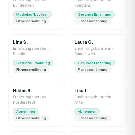
Ernährungsberater
·
Ernährungsberaterin
·
Bundesweit
Konstanz
Muskelaufbau lean
Gesunde Ernährung
Fitnessernährung
Fitnessernährung
2
J. Erfahrung
4
J. Erfahrung
Lina S.
Laura G.
Ernährungsberaterin
·
Ernährungsberaterin
·
Buchloe
Bundesweit
Gesunde Ernährung
Gesunde Ernährung
Fitnessernährung
Fitnessernährung
5
J. Erfahrung
6
J. Erfahrung
Niklas R.
Lisa J.
Ernährungsberater
·
Ernährungsberaterin
·
Norderstedt
Alfter
Abnehmen
Abnehmen
Fitnessernährung
Fitnessernährung
6
J. Erfahrung
2
J. Erfahrung