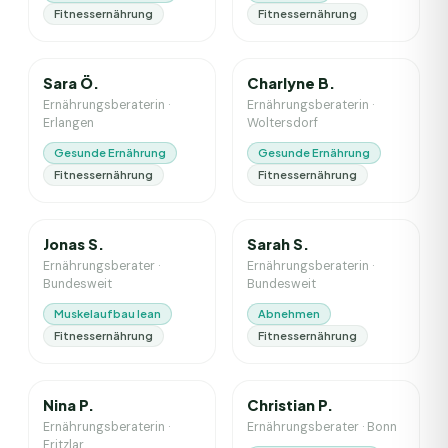
Fitnessernährung
Fitnessernährung
3
J. Erfahrung
6
J. Erfahrung
Sara Ö.
Charlyne B.
Ernährungsberaterin
·
Ernährungsberaterin
·
Erlangen
Woltersdorf
Gesunde Ernährung
Gesunde Ernährung
Fitnessernährung
Fitnessernährung
5
J. Erfahrung
9
J. Erfahrung
Jonas S.
Sarah S.
Ernährungsberater
·
Ernährungsberaterin
·
Bundesweit
Bundesweit
Muskelaufbau lean
Abnehmen
Fitnessernährung
Fitnessernährung
5
J. Erfahrung
10
J. Erfahrung
Nina P.
Christian P.
Ernährungsberaterin
·
Ernährungsberater
·
Bonn
Fritzlar