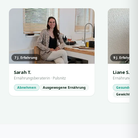
7
J. Erfahrung
9
J. Erfahrung
Sarah T.
Liane S.
Ernährungsberaterin
·
Pulsnitz
Ernährungsber
Abnehmen
Ausgewogene Ernährung
Gesunde Ern
Gewichtsma