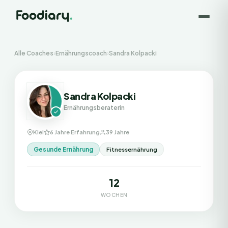
Alle Coaches
›
Ernährungscoach
›
Sandra Kolpacki
Sandra Kolpacki
Ernährungsberaterin
Kiel
6 Jahre Erfahrung
39 Jahre
Gesunde Ernährung
Fitnessernährung
12
WOCHEN