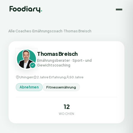
Alle Coaches
›
Ernährungscoach
›
Thomas Breisch
Thomas Breisch
Ernährungsberater
· Sport- und
Gewichtscoaching
Uhingen
2 Jahre Erfahrung
50 Jahre
Abnehmen
Fitnessernährung
12
WOCHEN