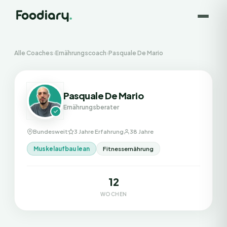
Alle Coaches
›
Ernährungscoach
›
Pasquale De Mario
Pasquale De Mario
Ernährungsberater
Bundesweit
3 Jahre Erfahrung
38 Jahre
Muskelaufbau lean
Fitnessernährung
12
WOCHEN