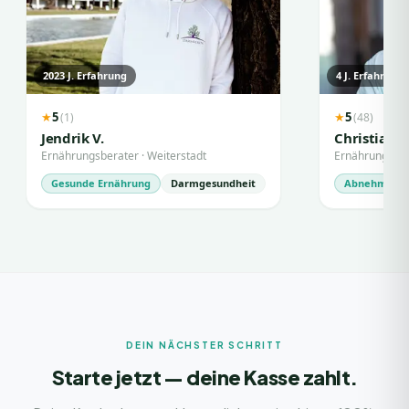
2023
J. Erfahrung
4
J. Erfahrung
5
5
(
1
)
(
48
)
★
★
Jendrik V.
Christian A
Ernährungsberater
·
Weiterstadt
Ernährungsbe
Gesunde Ernährung
Darmgesundheit
Abnehmen
DEIN NÄCHSTER SCHRITT
Starte jetzt — deine Kasse zahlt.