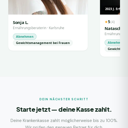
2023
J. Erfahr
5
(
4
)
Sonja L.
★
Ernährungsberaterin
·
Karlsruhe
Natascha M
Ernährungsber
Abnehmen
Abnehmen
Gewichtsmanagement bei Frauen
Gewichtsma
DEIN NÄCHSTER SCHRITT
Starte jetzt — deine Kasse zahlt.
Deine Krankenkasse zahlt möglicherweise bis zu 100%.
Wir prüfen den genauen Betrag für dich.