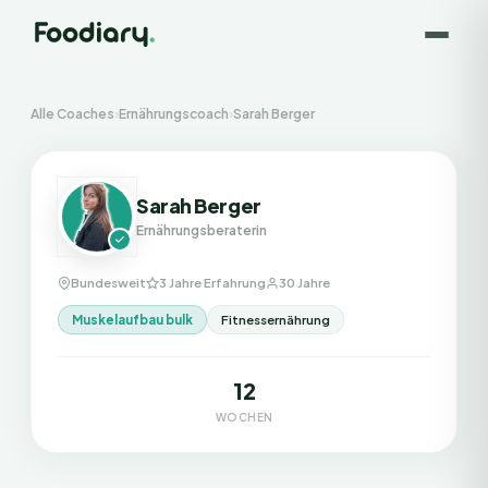
Alle Coaches
›
Ernährungscoach
›
Sarah Berger
Sarah Berger
Ernährungsberaterin
Bundesweit
3 Jahre Erfahrung
30 Jahre
Muskelaufbau bulk
Fitnessernährung
12
WOCHEN