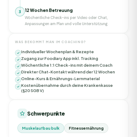
12 Wochen Betreuung
3
Wöchentliche Check-ins per Video oder Chat,
Anpassungen am Plan und volle Unterstützung.
WAS BEKOMMT MAN IM COACHING?
Individueller Wochenplan & Rezepte
Zugang zur Foodiary App inkl. Tracking
Wöchentliche 1:1 Check-ins mit deinem Coach
Direkter Chat-Kontakt während der 12 Wochen
Online-Kurs & Ernährungs-Lernmaterial
Kostenübernahme durch deine Krankenkasse
(§20 SGB V)
Schwerpunkte
Muskelaufbau bulk
Fitnessernährung