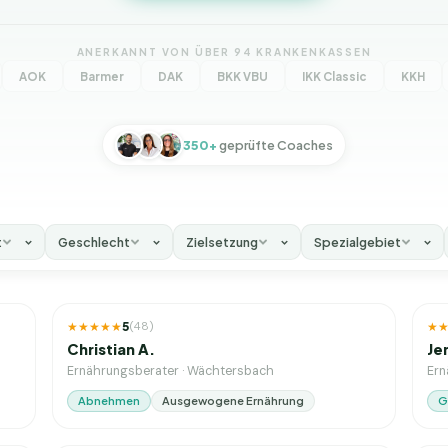
ANERKANNT VON ÜBER 94 KRANKENKASSEN
AOK
Barmer
DAK
BKK VBU
IKK Classic
KKH
350+
geprüfte Coaches
t
Geschlecht
Zielsetzung
Spezialgebiet
4
J. Erfahrung
20
★★★★★
5
★
(
48
)
Christian A.
Je
Ernährungsberater
·
Wächtersbach
Ern
Abnehmen
Ausgewogene Ernährung
G
1
J. Erfahrung
4
J