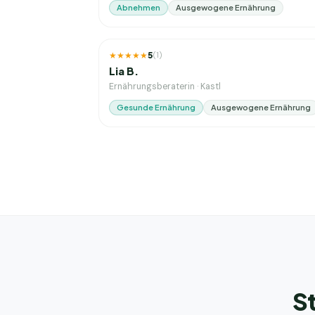
Abnehmen
Ausgewogene Ernährung
3
J. Erfahrung
★★★★★
5
(
1
)
Lia B.
Ernährungsberaterin
·
Kastl
Gesunde Ernährung
Ausgewogene Ernährung
St