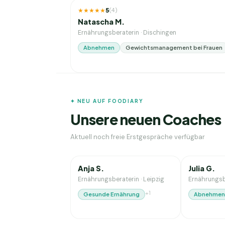
★★★★★
5
(
4
)
Natascha M.
Ernährungsberaterin
·
Dischingen
Abnehmen
Gewichtsmanagement bei Frauen
✦ NEU AUF FOODIARY
Unsere neuen Coaches
Aktuell noch freie Erstgespräche verfügbar
16
J. Erfahrung
1
J. Erfahrung
NEU
Anja S.
Julia G.
Ernährungsberaterin
·
Leipzig
Ernährungsb
+
1
Gesunde Ernährung
Abnehmen