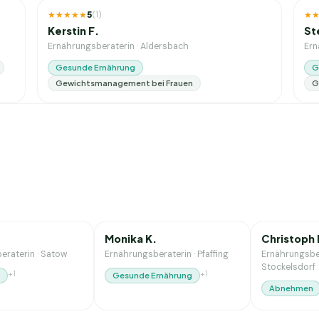
★★★★★
5
★
(
1
)
Kerstin F.
St
Ernährungsberaterin
·
Aldersbach
Ern
Gesunde Ernährung
G
Gewichtsmanagement bei Frauen
G
16
J. Erfahrung
3
J. Erfahrung
NEU
NEU
Monika K.
Christoph 
eraterin
·
Satow
Ernährungsberaterin
·
Pfaffing
Ernährungsbe
Stockelsdorf
+
1
+
1
Gesunde Ernährung
Abnehmen