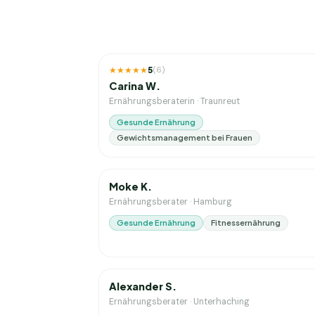
1
J. Erfahrung
★★★★★
5
(
6
)
Carina W.
Ernährungsberaterin
·
Traunreut
Gesunde Ernährung
Gewichtsmanagement bei Frauen
8
J. Erfahrung
Moke K.
Ernährungsberater
·
Hamburg
Gesunde Ernährung
Fitnessernährung
3
J. Erfahrung
Alexander S.
Ernährungsberater
·
Unterhaching