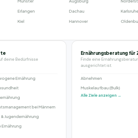
Münster
Augsburg
Norders
Erlangen
Dachau
Karlsruh
Kiel
Hannover
Oldenbu
ete
Ernährungsberatung für 
uf deine Bedürfnisse
Finde eine Ernährungsberatung
ausgerichtet ist.
ogene Ernährung
Abnehmen
sundheit
Muskelaufbau (Bulk)
Alle Ziele anzeigen →
sernährung
tsmanagement bei Männern
- & Jugendernährung
 Ernährung