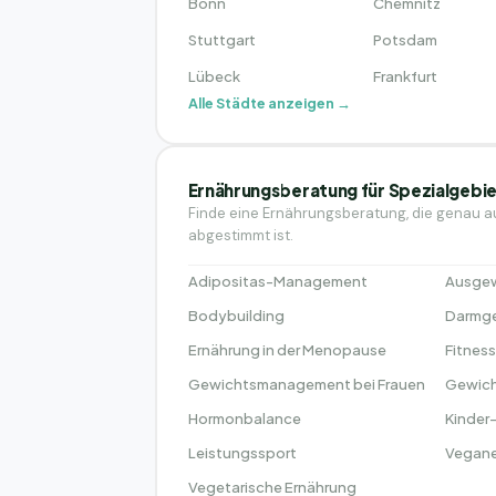
Bonn
Chemnitz
Stuttgart
Potsdam
Lübeck
Frankfurt
Alle Städte anzeigen →
Ernährungsberatung für Spezialgebi
Finde eine Ernährungsberatung, die genau a
abgestimmt ist.
Adipositas-Management
Ausgew
Bodybuilding
Darmge
Ernährung in der Menopause
Fitnes
Gewichtsmanagement bei Frauen
Gewich
Hormonbalance
Kinder
Leistungssport
Vegane
Vegetarische Ernährung