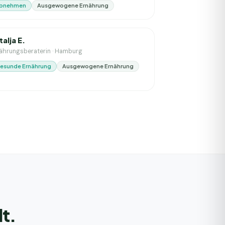
bnehmen
Ausgewogene Ernährung
. Erfahrung
talja E.
ährungsberaterin
·
Hamburg
esunde Ernährung
Ausgewogene Ernährung
lt.