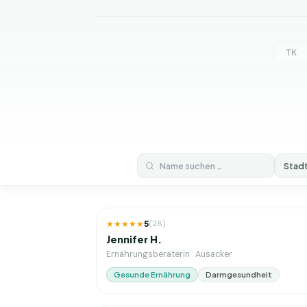
TK
Stad
4
J. Erfahrung
★★★★★
5
(
28
)
Jennifer H.
Ernährungsberaterin
·
Ausacker
Gesunde Ernährung
Darmgesundheit
2023
J. Erfahrung