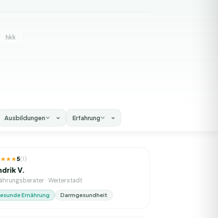
hkk
Ausbildungen
Erfahrung
23
J. Erfahrung
★★★★
5
(
1
)
ndrik V.
ährungsberater
·
Weiterstadt
esunde Ernährung
Darmgesundheit
. Erfahrung