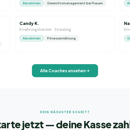
Abnehmen
Gewichtsmanagement bei Frauen
A
16
J. Erfahrung
0
J
Candy K.
Na
Ernährungsberater
·
Straubing
Ern
Abnehmen
Fitnessernährung
G
Alle Coaches ansehen
DEIN NÄCHSTER SCHRITT
arte jetzt — deine Kasse zah