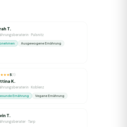
. Erfahrung
rah T.
ährungsberaterin
·
Pulsnitz
bnehmen
Ausgewogene Ernährung
. Erfahrung
★★★★
5
(
1
)
ttina K.
ährungsberaterin
·
Koblenz
esunde Ernährung
Vegane Ernährung
J. Erfahrung
vin T.
ährungsberater
·
Tarp