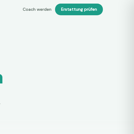
Coach werden
Erstattung prüfen
h
.