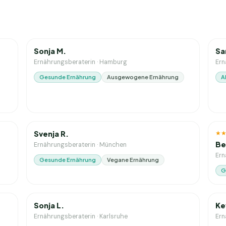
1
J. Erfahrung
7
J
Sonja M.
Sa
Ernährungsberaterin
·
Hamburg
Ern
Gesunde Ernährung
Ausgewogene Ernährung
A
5
J. Erfahrung
2
J
★
Svenja R.
Be
Ernährungsberaterin
·
München
Ern
Gesunde Ernährung
Vegane Ernährung
G
0
J. Erfahrung
10
Sonja L.
Ke
Ernährungsberaterin
·
Karlsruhe
Ern