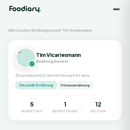
Alle Coaches
›
Ernährungscoach
›
Tim Vicariesmann
Tim Vicariesmann
Ernährungsberater
Leutenbach
12 Jahre Erfahrung
34 Jahre
Gesunde Ernährung
Fitnessernährung
5
1
12
BEWERTUNG
BEWERTUNGEN
WOCHEN