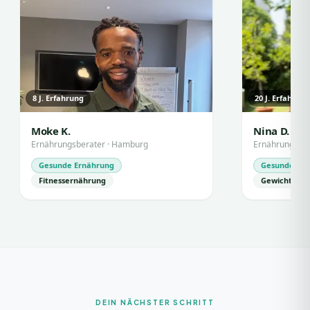
8
J. Erfahrung
20
J. Erfahrun
Moke K.
Nina D.
Ernährungsberater
·
Hamburg
Ernährungsber
Gesunde Ernährung
Gesunde Ern
Fitnessernährung
Gewichtsma
DEIN NÄCHSTER SCHRITT