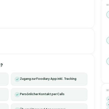
W
n?
Zugang zur Foodiary App inkl. Tracking
W
Persönlicher Kontakt per Calls