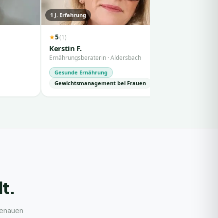
1
J. Erfahrung
10
J. Erfahr
5
(
1
)
★
Kevin T.
Kerstin F.
Ernährungs
Ernährungsberaterin
·
Aldersbach
Abnehme
Gesunde Ernährung
Gewichtsmanagement bei Frauen
lt.
genauen