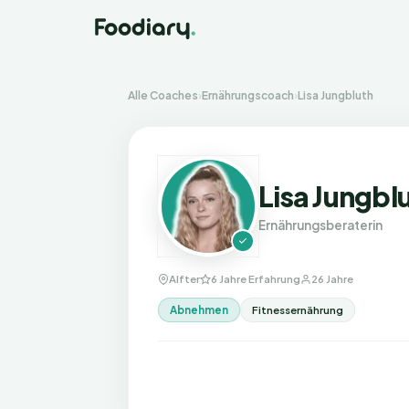
Alle Coaches
›
Ernährungscoach
›
Lisa Jungbluth
Lisa Jungbl
Ernährungsberaterin
Alfter
6 Jahre Erfahrung
26 Jahre
Abnehmen
Fitnessernährung