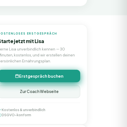
KOSTENLOSES ERSTGESPRÄCH
Starte jetzt mit
Lisa
Lerne
Lisa
unverbindlich kennen — 30
inuten, kostenlos, und wir erstellen deinen
ersönlichen Ernährungsplan.
Erstgespräch buchen
Zur Coach Webseite
Kostenlos & unverbindlich
DSGVO-konform