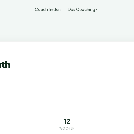
Coach finden
Das Coaching
uth
12
WOCHEN