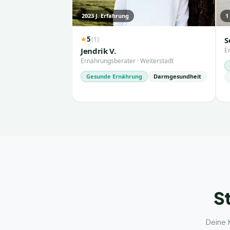
2023
J. Erfahrung
1
5
(
1
)
★
S
Jendrik V.
E
Ernährungsberater
·
Weiterstadt
Gesunde Ernährung
Darmgesundheit
St
Deine 