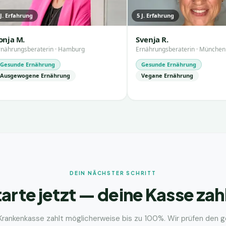
J. Erfahrung
5
J. Erfahrung
onja M.
Svenja R.
rnährungsberaterin
·
Hamburg
Ernährungsberaterin
·
München
Gesunde Ernährung
Gesunde Ernährung
Ausgewogene Ernährung
Vegane Ernährung
DEIN NÄCHSTER SCHRITT
arte jetzt — deine Kasse zah
Krankenkasse zahlt möglicherweise bis zu 100%. Wir prüfen den 