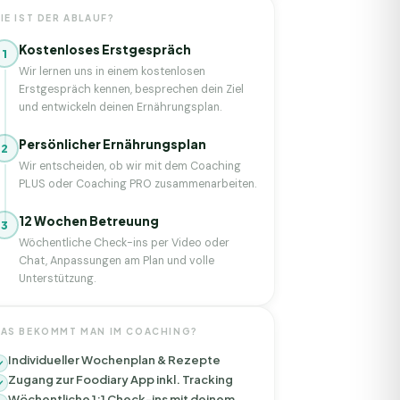
IE IST DER ABLAUF?
Kostenloses Erstgespräch
1
Wir lernen uns in einem kostenlosen
Erstgespräch kennen, besprechen dein Ziel
und entwickeln deinen Ernährungsplan.
Persönlicher Ernährungsplan
2
Wir entscheiden, ob wir mit dem Coaching
PLUS oder Coaching PRO zusammenarbeiten.
12 Wochen Betreuung
3
Wöchentliche Check-ins per Video oder
Chat, Anpassungen am Plan und volle
Unterstützung.
AS BEKOMMT MAN IM COACHING?
Individueller Wochenplan & Rezepte
Zugang zur Foodiary App inkl. Tracking
Wöchentliche 1:1 Check-ins mit deinem