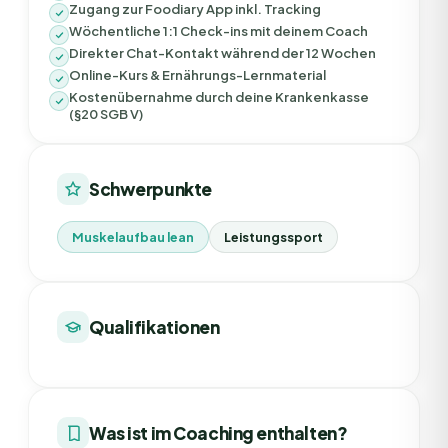
Zugang zur Foodiary App inkl. Tracking
Wöchentliche 1:1 Check-ins mit deinem Coach
Direkter Chat-Kontakt während der 12 Wochen
Online-Kurs & Ernährungs-Lernmaterial
Kostenübernahme durch deine Krankenkasse
(§20 SGB V)
Schwerpunkte
Muskelaufbau lean
Leistungssport
Qualifikationen
Was ist im Coaching enthalten?