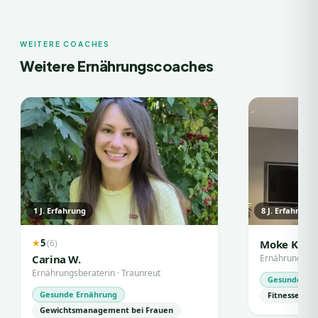
WEITERE COACHES
Weitere Ernährungscoaches
1
J. Erfahrung
8
J. Erfahrung
5
(
6
)
★
Moke K.
Carina W.
Ernährungsbe
Ernährungsberaterin
·
Traunreut
Gesunde Ern
Gesunde Ernährung
Fitnessernä
Gewichtsmanagement bei Frauen