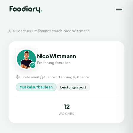
Alle Coaches
›
Ernährungscoach
›
Nico Wittmann
Nico Wittmann
Ernährungsberater
Bundesweit
6 Jahre Erfahrung
31 Jahre
Muskelaufbau lean
Leistungssport
12
WOCHEN