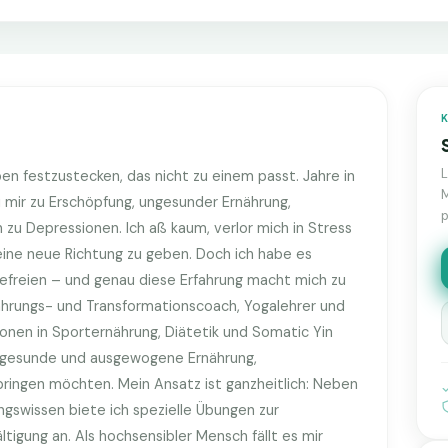
eben festzustecken, das nicht zu einem passt. Jahre in
M
 mir zu Erschöpfung, ungesunder Ernährung,
p
zu Depressionen. Ich aß kaum, verlor mich in Stress
ine neue Richtung zu geben. Doch ich habe es
befreien – und genau diese Erfahrung macht mich zu
ährungs- und Transformationscoach, Yogalehrer und
ionen in Sporternährung, Diätetik und Somatic Yin
e gesunde und ausgewogene Ernährung,
bringen möchten. Mein Ansatz ist ganzheitlich: Neben
gswissen biete ich spezielle Übungen zur
igung an. Als hochsensibler Mensch fällt es mir