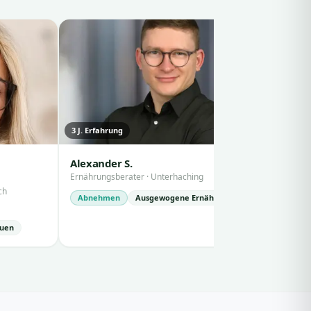
3
J. Erfahrung
1
J. Erfahru
Alexander S.
Sonja M.
Ernährungsberater
·
Unterhaching
Ernährungs
ch
Abnehmen
Ausgewogene Ernährung
Gesunde 
Ausgewog
auen