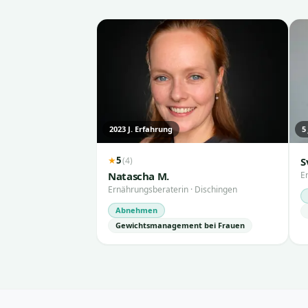
2023
J. Erfahrung
5
5
(
4
)
★
S
Natascha M.
E
Ernährungsberaterin
·
Dischingen
Abnehmen
Gewichtsmanagement bei Frauen