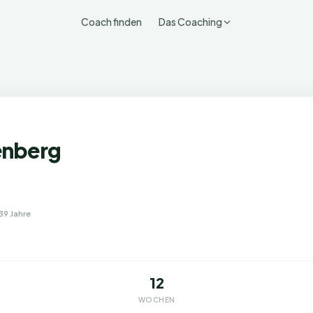
Coach finden
Das Coaching
enberg
39 Jahre
12
WOCHEN