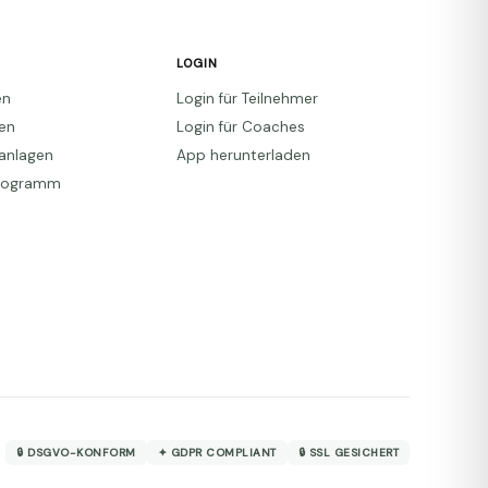
LOGIN
en
Login für Teilnehmer
den
Login für Coaches
anlagen
App herunterladen
Programm
🔒 DSGVO-KONFORM
✦ GDPR COMPLIANT
🔒 SSL GESICHERT