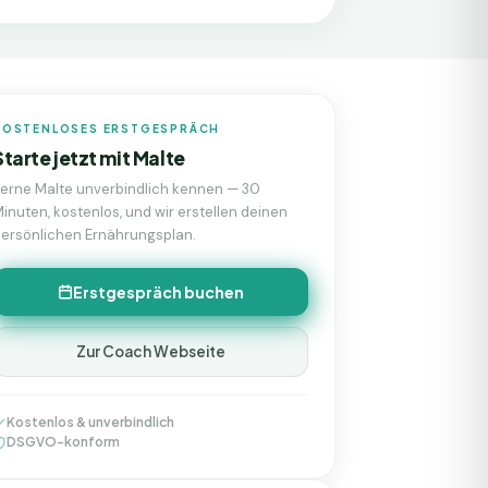
KOSTENLOSES ERSTGESPRÄCH
Starte jetzt mit
Malte
Lerne
Malte
unverbindlich kennen — 30
inuten, kostenlos, und wir erstellen deinen
ersönlichen Ernährungsplan.
Erstgespräch buchen
Zur Coach Webseite
Kostenlos & unverbindlich
DSGVO-konform