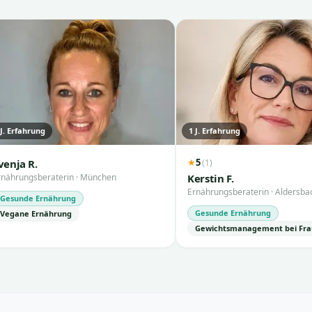
J. Erfahrung
1
J. Erfahrung
5
(
1
)
venja R.
★
rnährungsberaterin
·
München
Kerstin F.
Ernährungsberaterin
·
Aldersba
Gesunde Ernährung
Gesunde Ernährung
Vegane Ernährung
Gewichtsmanagement bei Fr