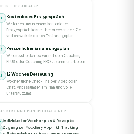
IE IST DER ABLAUF?
Kostenloses Erstgespräch
1
Wir lernen uns in einem kostenlosen
Erstgespräch kennen, besprechen dein Ziel
und entwickeln deinen Ernährungsplan.
Persönlicher Ernährungsplan
2
Wir entscheiden, ob wir mit dem Coaching
PLUS oder Coaching PRO zusammenarbeiten.
12 Wochen Betreuung
3
Wöchentliche Check-ins per Video oder
Chat, Anpassungen am Plan und volle
Unterstützung.
AS BEKOMMT MAN IM COACHING?
Individueller Wochenplan & Rezepte
Zugang zur Foodiary App inkl. Tracking
Wöchentliche 1:1 Check-ins mit deinem