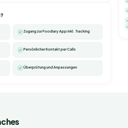
n?
Zugang zur Foodiary App inkl. Tracking
Persönlicher Kontakt per Calls
Überprüfung und Anpassungen
aches