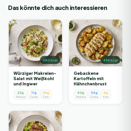
Das könnte dich auch interessieren
480
kcal
458
kcal
Würziger Makrelen-
Gebackene
Salat mit Weißkohl
Kartoffeln mit
und Ingwer
Hähnchenbrust
22g
11g
36g
40g
54g
6g
Protein
Carbs
Fett
Protein
Carbs
Fett