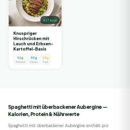
827
kcal
Knuspriger
Hirschrücken mit
Lauch und Erbsen-
Kartoffel-Basis
56g
90g
23g
Protein
Carbs
Fett
Spaghetti mit überbackener Aubergine
—
Kalorien, Protein & Nährwerte
Spaghetti mit überbackener Aubergine
enthält pro