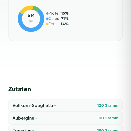
Protein
15
%
514
Carbs
71
%
kcal
Fett
14
%
Zutaten
Vollkorn-Spaghetti
120
Gramm
Aubergine
100
Gramm
Tomaten
150
Gramm