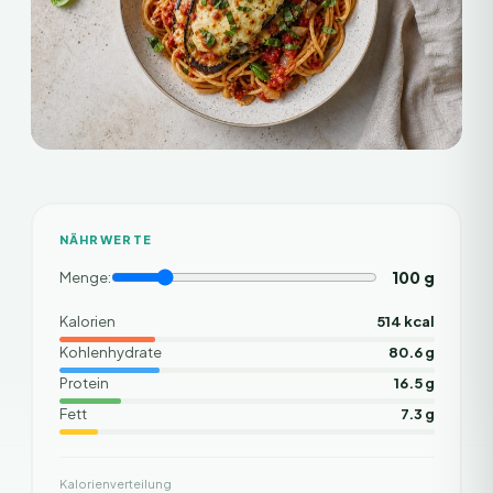
NÄHRWERTE
100
g
Menge:
Kalorien
514 kcal
Kohlenhydrate
80.6 g
Protein
16.5 g
Fett
7.3 g
Kalorienverteilung