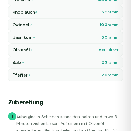
Knoblauch
5
Gramm
Zwiebel
10
Gramm
Basilikum
5
Gramm
Olivenöl
5
Milliliter
Salz
2
Gramm
Pfeffer
2
Gramm
Zubereitung
1
Aubergine in Scheiben schneiden, salzen und etwa 5
Minuten ziehen lassen. Auf einem mit Olivenöl
eingefetteten Blech verteilen und im Ofen bei 180 °C