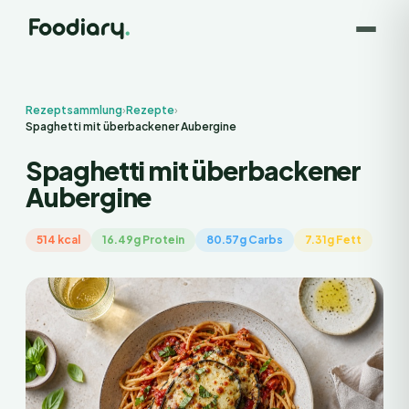
Rezeptsammlung
›
Rezepte
›
Spaghetti mit überbackener Aubergine
Spaghetti mit überbackener
Aubergine
514 kcal
16.49g Protein
80.57g Carbs
7.31g Fett