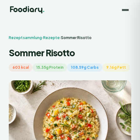
Rezeptsammlung
›
Rezepte
›
Sommer Risotto
Sommer Risotto
603 kcal
15.35g Protein
108.59g Carbs
9.16g Fett