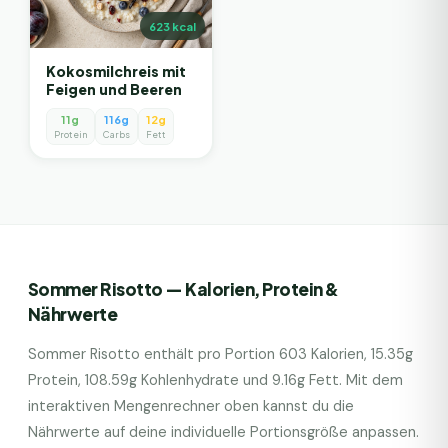
623
kcal
Kokosmilchreis mit
Feigen und Beeren
11g
116g
12g
Protein
Carbs
Fett
Sommer Risotto
— Kalorien, Protein &
Nährwerte
Sommer Risotto
enthält pro Portion
603
Kalorien,
15.35
g
Protein,
108.59
g Kohlenhydrate und
9.16
g Fett. Mit dem
interaktiven Mengenrechner oben kannst du die
Nährwerte auf deine individuelle Portionsgröße anpassen.