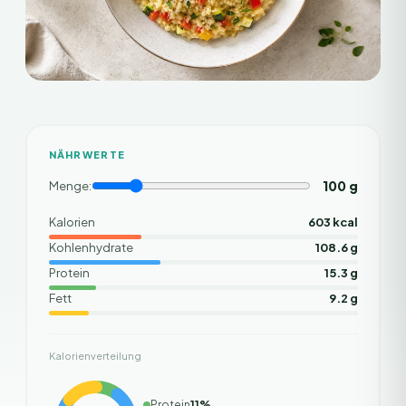
NÄHRWERTE
100
g
Menge:
Kalorien
603 kcal
Kohlenhydrate
108.6 g
Protein
15.3 g
Fett
9.2 g
Kalorienverteilung
Protein
11
%