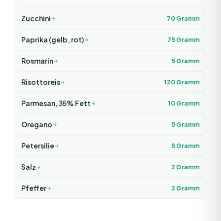
Zucchini
70
Gramm
Paprika (gelb, rot)
75
Gramm
Rosmarin
5
Gramm
Risottoreis
120
Gramm
Parmesan, 35% Fett
10
Gramm
Oregano
5
Gramm
Petersilie
5
Gramm
Salz
2
Gramm
Pfeffer
2
Gramm