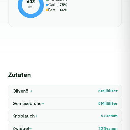
603
Carbs
75
%
kcal
Fett
14
%
Zutaten
Olivenöl
5
Milliliter
Gemüsebrühe
5
Milliliter
Knoblauch
5
Gramm
Zwiebel
10
Gramm