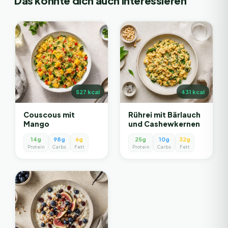
Das könnte dich auch interessieren
527
kcal
431
kcal
Couscous mit
Rührei mit Bärlauch
Mango
und Cashewkernen
14g
98g
6g
25g
10g
32g
Protein
Carbs
Fett
Protein
Carbs
Fett