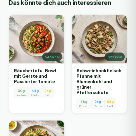
Das könnte dich auch interessieren
546
kcal
822
kcal
Räuchertofu-Bowl
Schweinhackfleisch-
mit Gerste und
Pfanne mit
Passierter Tomate
Blumenkohl und
grüner
30g
44g
26g
Pfefferschote
Protein
Carbs
Fett
48g
26g
58g
Protein
Carbs
Fett