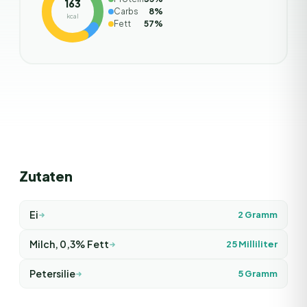
163
Carbs
8
%
kcal
Fett
57
%
Zutaten
Ei
2
Gramm
Milch, 0,3% Fett
25
Milliliter
Petersilie
5
Gramm