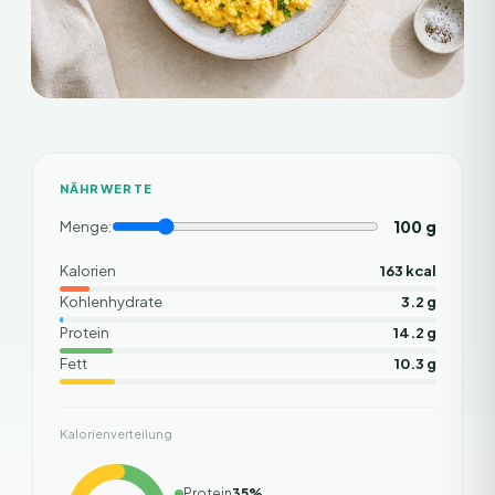
NÄHRWERTE
100
g
Menge:
Kalorien
163 kcal
Kohlenhydrate
3.2 g
Protein
14.2 g
Fett
10.3 g
Kalorienverteilung
Protein
35
%