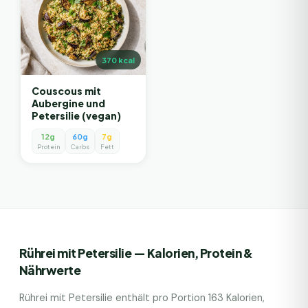
370
kcal
Couscous mit
Aubergine und
Petersilie (vegan)
12g
60g
7g
Protein
Carbs
Fett
Rührei mit Petersilie
— Kalorien, Protein &
Nährwerte
Rührei mit Petersilie
enthält pro Portion
163
Kalorien,