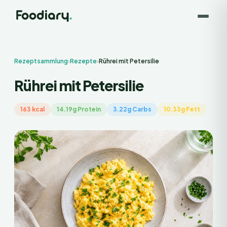
Rezeptsammlung
›
Rezepte
›
Rührei mit Petersilie
Rührei mit Petersilie
163 kcal
14.19g Protein
3.22g Carbs
10.33g Fett