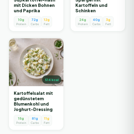
mit Dicken Bohnen
Kartoffeln und
und Paprika
Schinken
10g
72g
12g
24g
40g
3g
Protein
Carbs
Fett
Protein
Carbs
Fett
514
kcal
Kartoffelsalat mit
gedünstetem
Blumenkohl und
Joghurt-Dressing
15g
81g
11g
Protein
Carbs
Fett