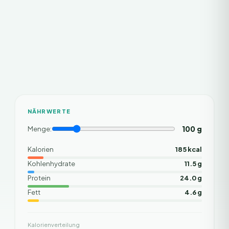
NÄHRWERTE
100
g
Menge:
Kalorien
185 kcal
Kohlenhydrate
11.5 g
Protein
24.0 g
Fett
4.6 g
Kalorienverteilung