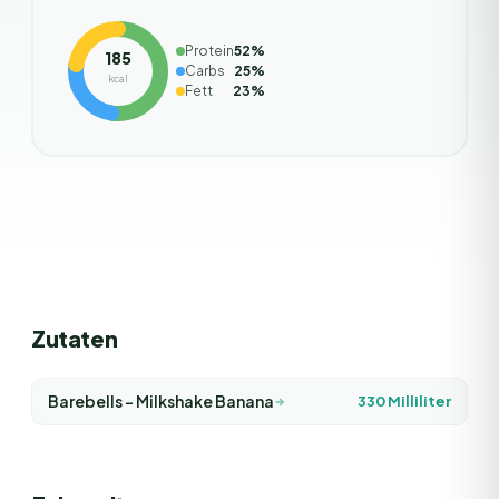
Protein
52
%
185
Carbs
25
%
kcal
Fett
23
%
Zutaten
Barebells - Milkshake Banana
330
Milliliter