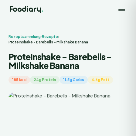
Rezeptsammlung
›
Rezepte
›
Proteinshake - Barebells - Milkshake Banana
Proteinshake - Barebells -
Milkshake Banana
185 kcal
24g Protein
11.5g Carbs
4.6g Fett