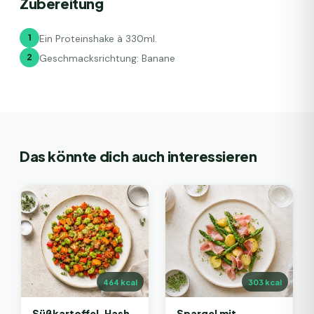
Zubereitung
1
Ein Proteinshake à 330ml.
2
Geschmacksrichtung: Banane
Das könnte dich auch interessieren
464
kcal
303
kcal
Süßkartoffel-Hash
Spargel mit