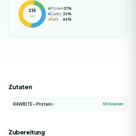
Protein
21
%
215
Carbs
33
%
kcal
Fett
46
%
Zutaten
RAWBITE - Protein
50
Gramm
Zubereitung