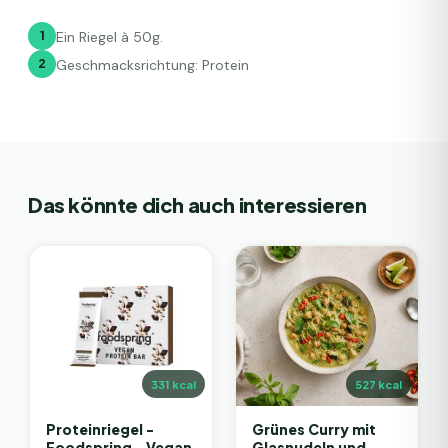
1
Ein Riegel à 50g.
2
Geschmacksrichtung: Protein
Das könnte dich auch interessieren
331
kcal
527
kcal
Proteinriegel -
Grünes Curry mit
Foodspring - Vegan
Glasnudeln und