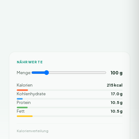
NÄHRWERTE
100
g
Menge:
Kalorien
215 kcal
Kohlenhydrate
17.0 g
Protein
10.5 g
Fett
10.5 g
Kalorienverteilung