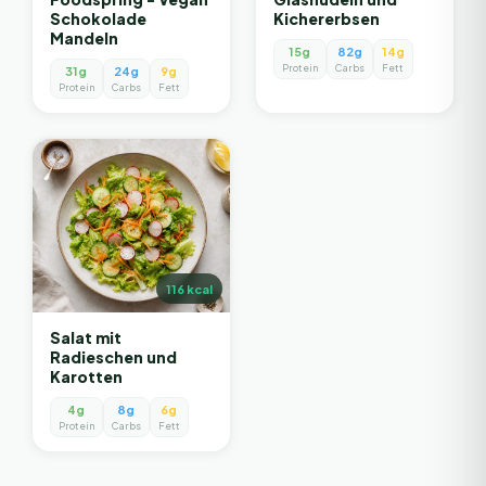
Schokolade
Kichererbsen
Mandeln
15g
82g
14g
Protein
Carbs
Fett
31g
24g
9g
Protein
Carbs
Fett
116
kcal
Salat mit
Radieschen und
Karotten
4g
8g
6g
Protein
Carbs
Fett