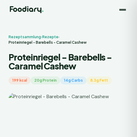
Rezeptsammlung
›
Rezepte
›
Proteinriegel - Barebells - Caramel Cashew
Proteinriegel - Barebells -
Caramel Cashew
199 kcal
20g Protein
14g Carbs
8.3g Fett