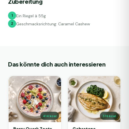
Zubereitung
1
Ein Riegel à 55g
2
Geschmacksrichtung: Caramel Cashew
Das könnte dich auch interessieren
414
kcal
376
kcal
Berry Quark Zoats
Gebratene