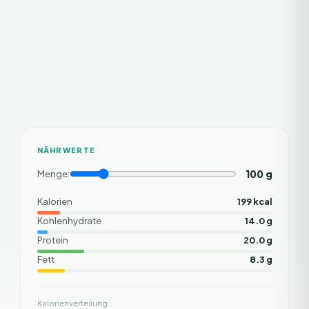
NÄHRWERTE
100
g
Menge:
Kalorien
199 kcal
Kohlenhydrate
14.0 g
Protein
20.0 g
Fett
8.3 g
Kalorienverteilung