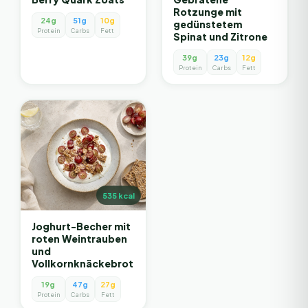
Rotzunge mit
24g
51g
10g
gedünstetem
Protein
Carbs
Fett
Spinat und Zitrone
39g
23g
12g
Protein
Carbs
Fett
535
kcal
Joghurt-Becher mit
roten Weintrauben
und
Vollkornknäckebrot
19g
47g
27g
Protein
Carbs
Fett