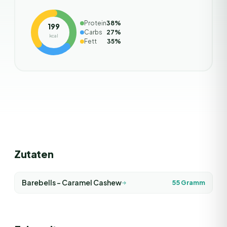
Protein
38
%
199
Carbs
27
%
kcal
Fett
35
%
Zutaten
Barebells - Caramel Cashew
55
Gramm