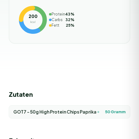
Protein
43
%
200
Carbs
32
%
kcal
Fett
25
%
Zutaten
GOT7 - 50g High Protein Chips Paprika
50
Gramm