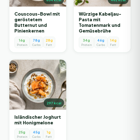
Couscous-Bowl mit
Würzige Kabeljau-
geröstetem
Pasta mit
Butternut und
Tomatenmark und
Pinienkernen
Gemüsebrühe
16g
78g
28g
34g
46g
14g
Protein
Carbs
Fett
Protein
Carbs
Fett
297
kcal
Isländischer Joghurt
mit Honigmelone
25g
45g
1g
Protein
Carbs
Fett