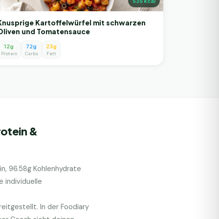
535
kcal
Knusprige Kartoffelwürfel mit schwarzen
Oliven und Tomatensauce
12g
72g
23g
Protein
Carbs
Fett
rotein &
in,
96.58
g Kohlenhydrate
 individuelle
itgestellt. In der Foodiary