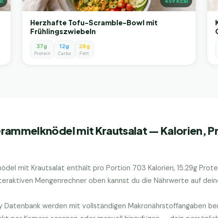
l
459
kcal
Herzhafte Tofu-Scramble-Bowl mit
Frühlingszwiebeln
37g
12g
28g
Protein
Carbs
Fett
Grammelknödel mit Krautsalat
— Kalorien, P
ödel mit Krautsalat
enthält pro Portion
703
Kalorien,
15.29
g Prote
nteraktiven Mengenrechner oben kannst du die Nährwerte auf deine
ry Datenbank werden mit vollständigen Makronährstoffangaben bere