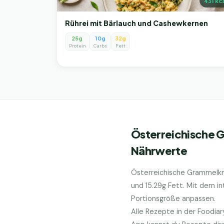
431
kca
Rührei mit Bärlauch und Cashewkernen
25g
10g
32g
Protein
Carbs
Fett
Österreichische 
Nährwerte
Österreichische Grammelkn
und
15.29
g Fett. Mit dem i
Portionsgröße anpassen.
Alle Rezepte in der Foodia