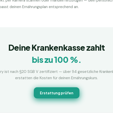
kt per Kamera scannen oder manuell hinzufügen — dein persönlic
d passt deinen Ernährungsplan entsprechend an.
Deine Krankenkasse zahlt
bis zu 100 %.
ry ist nach §20 SGB V zertifiziert — über 94 gesetzliche Kranke
erstatten die Kosten für deinen Ernährungskurs.
Erstattung prüfen