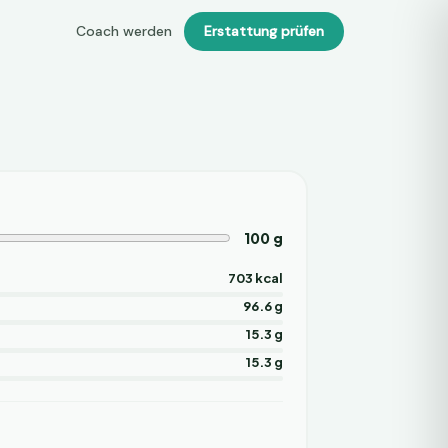
Coach werden
Erstattung prüfen
100
g
703 kcal
96.6 g
15.3 g
15.3 g