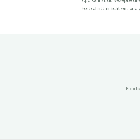
App kannst du Rezepte dire
Fortschritt in Echtzeit un
Foodia