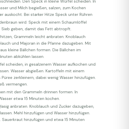
schneiden. Den Speck in kleine Würfel scheiden. In
sser und Milch begießen, salzen, zum Kochen
r auskocht. Bei starker Hitze Speck unter Rühren
denbraun wird. Speck mit einem Schaumlöffel
Sieb geben, damit das Fett abtropft.
erhitzen, Grammeln leicht anbraten. Knoblauch
lauch und Majoran in die Pfanne dazugeben. Mit
us kleine Bällchen formen. Die Bällchen im
inuten abkühlen lassen.
ürfel scheiden, in gesalzenem Wasser aufkochen und
ssen. Wasser abgießen. Kartoffeln mit einem
 Püree zerkleinern, dabei wenig Wasser hinzufügen.
ieß vermengen.
chen mit den Grammeln drinnen formen. In
asser etwa 15 Minuten kochen.
 glasig anbraten. Knoblauch und Zucker dazugeben,
lassen. Mehl hinzufügen und Wasser hinzufügen.
 Sauerkraut hinzufügen und etwa 15 Minuten