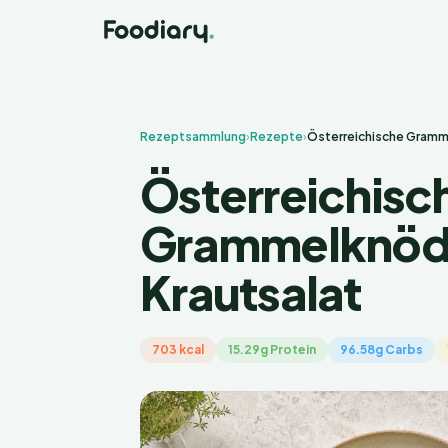
Rezeptsammlung
›
Rezepte
›
Österreichische Gramme
Österreichisc
Grammelknöde
Krautsalat
703 kcal
15.29g Protein
96.58g Carbs