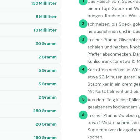
1
Das Fleisch vom Speck ab
150
Milliliter
einem Topf Speck mit Wa
bringen. Kochen bis Wasse
5
Milliliter
2
schmelzen, bis Speck gol
10
Milliliter
herausnehmen und in das 
3
In einer Pfanne Olivenöl 
30
Gramm
schälen und hacken. Knob
Pfeffer abschmecken. Dara
2
Gramm
Kühlschrank für etwa 15 M
4
Kartoffeln schälen, in W
5
Gramm
etwa 20 Minuten garen la
3
Gramm
Stabmixer in ein cremiges
Mit Kartoffelmehl und Gr
2
Gramm
5
Aus dem Teig kleine Bäll
gesalzenem kochendem W
250
Gramm
6
In einer Pfanne Zwiebeln
etwa 1 Minute schmelzen 
20
Gramm
Suppenpulver dazugeben.
kochen.
150
Gramm