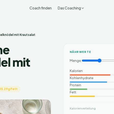
Coach finden
Das Coaching
lknödel mit Krautsalat
he
NÄHRWERTE
l mit
Menge:
Kalorien
Kohlenhydrate
Protein
15.29g Fett
Fett
Kalorienverteilung