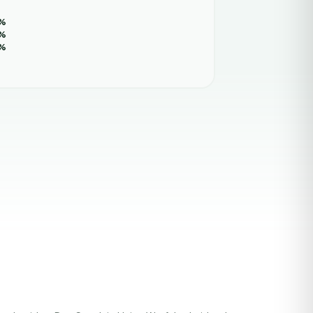
%
%
%