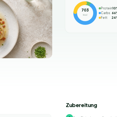
Protein
10
703
Carbs
66
kcal
Fett
24
Zubereitung