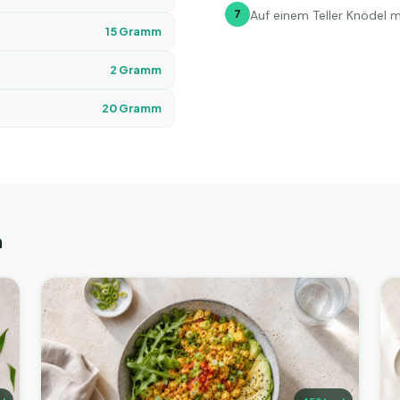
7
Auf einem Teller Knödel m
15
Gramm
2
Gramm
20
Gramm
n