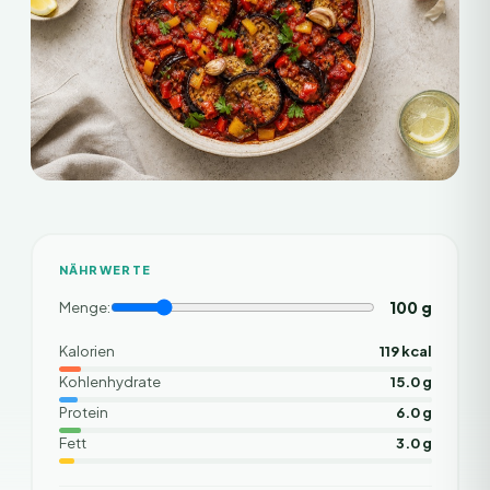
NÄHRWERTE
100
g
Menge:
Kalorien
119 kcal
Kohlenhydrate
15.0 g
Protein
6.0 g
Fett
3.0 g