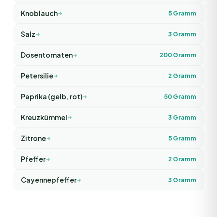
Knoblauch
5
Gramm
Salz
3
Gramm
Dosentomaten
200
Gramm
Petersilie
2
Gramm
Paprika (gelb, rot)
50
Gramm
Kreuzkümmel
3
Gramm
Zitrone
5
Gramm
Pfeffer
2
Gramm
Cayennepfeffer
3
Gramm