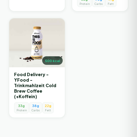
Protein
Carbs
Fett
500
kcal
Food Delivery -
YFood -
Trinkmahlzeit Cold
Brew Coffee
(+Koffein)
33g
38g
22g
Protein
Carbs
Fett