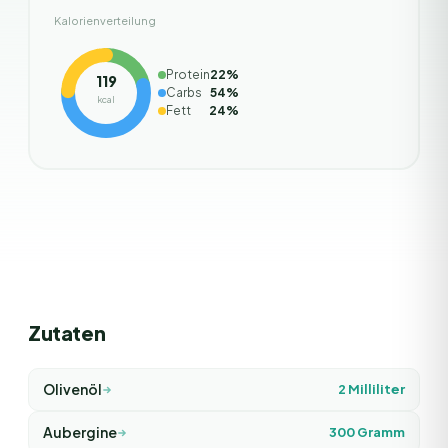
Kalorienverteilung
Protein
22
%
119
Carbs
54
%
kcal
Fett
24
%
Zutaten
Olivenöl
2
Milliliter
Aubergine
300
Gramm