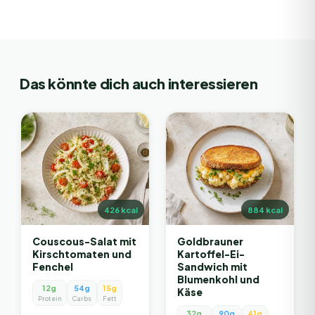
Das könnte dich auch interessieren
426
kcal
884
kcal
Couscous-Salat mit
Goldbrauner
Kirschtomaten und
Kartoffel-Ei-
Fenchel
Sandwich mit
Blumenkohl und
12g
54g
15g
Käse
Protein
Carbs
Fett
32g
90g
41g