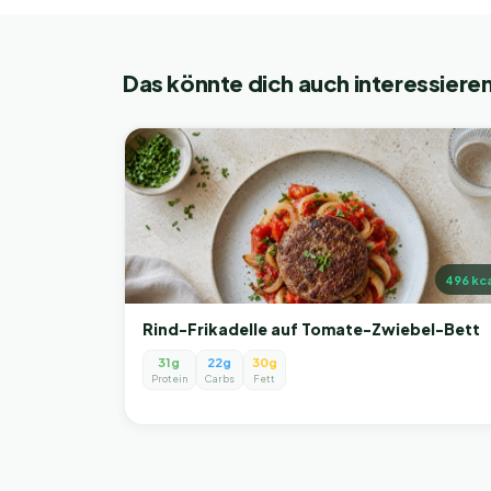
Das könnte dich auch interessiere
496
kca
Rind-Frikadelle auf Tomate-Zwiebel-Bett
31g
22g
30g
Protein
Carbs
Fett