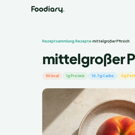
Rezeptsammlung
›
Rezepte
›
mittelgroßer Pfirsich
mittelgroßer P
50 kcal
1g Protein
10.7g Carbs
0g Fet