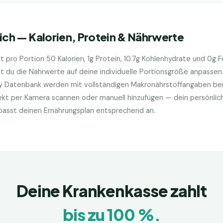
ich
— Kalorien, Protein & Nährwerte
t pro Portion
50
Kalorien,
1
g Protein,
10.7
g Kohlenhydrate und
0
g F
du die Nährwerte auf deine individuelle Portionsgröße anpassen
ry Datenbank werden mit vollständigen Makronährstoffangaben bere
kt per Kamera scannen oder manuell hinzufügen — dein persönlic
d passt deinen Ernährungsplan entsprechend an.
Deine Krankenkasse zahlt
bis zu 100 %.