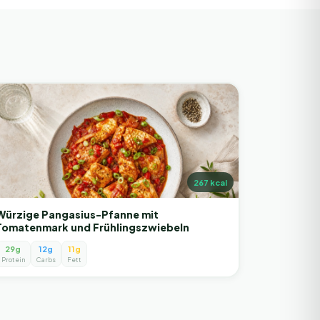
267
kcal
Würzige Pangasius-Pfanne mit
Tomatenmark und Frühlingszwiebeln
29g
12g
11g
Protein
Carbs
Fett