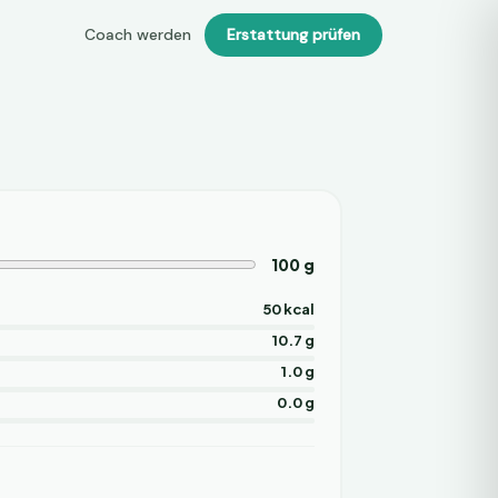
Coach werden
Erstattung prüfen
100
g
50 kcal
10.7 g
1.0 g
0.0 g