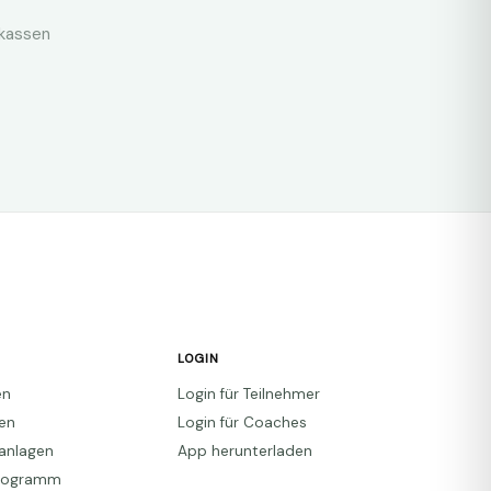
nkassen
LOGIN
en
Login für Teilnehmer
den
Login für Coaches
anlagen
App herunterladen
Programm