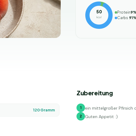
50
Protein
9
kcal
Carbs
91
Zubereitung
1
ein mittelgroßer Pfirsich
120
Gramm
2
Guten Appetit :)