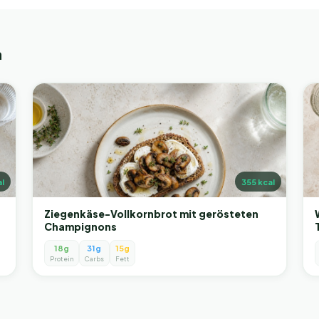
n
l
355
kcal
Ziegenkäse-Vollkornbrot mit gerösteten
Champignons
18g
31g
15g
Protein
Carbs
Fett