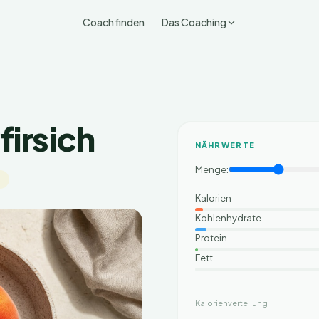
Coach finden
Das Coaching
firsich
NÄHRWERTE
Menge:
t
Kalorien
Kohlenhydrate
Protein
Fett
Kalorienverteilung