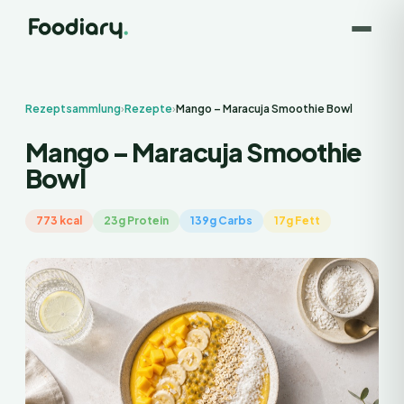
Rezeptsammlung
›
Rezepte
›
Mango – Maracuja Smoothie Bowl
Mango – Maracuja Smoothie
Bowl
773 kcal
23g Protein
139g Carbs
17g Fett