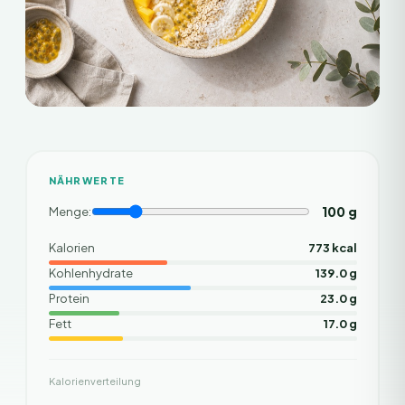
NÄHRWERTE
100
g
Menge:
Kalorien
773 kcal
Kohlenhydrate
139.0 g
Protein
23.0 g
Fett
17.0 g
Kalorienverteilung