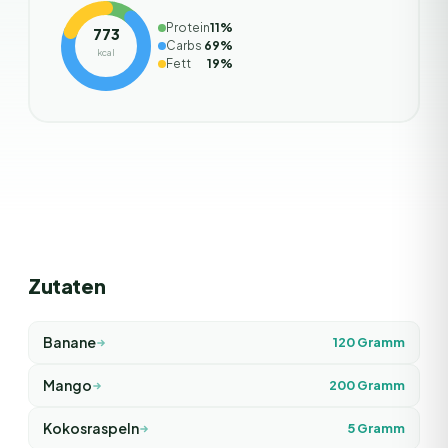
Protein
11
%
773
Carbs
69
%
kcal
Fett
19
%
Zutaten
Banane
120
Gramm
Mango
200
Gramm
Kokosraspeln
5
Gramm