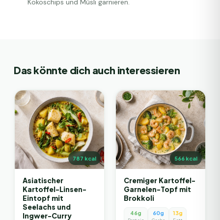
Kokoschips und Müsli garnieren.
Das könnte dich auch interessieren
787
kcal
566
kcal
Asiatischer
Cremiger Kartoffel-
Kartoffel-Linsen-
Garnelen-Topf mit
Eintopf mit
Brokkoli
Seelachs und
46g
60g
13g
Ingwer-Curry