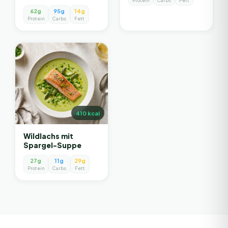
Protein
Carbs
Fett
62g
95g
14g
Protein
Carbs
Fett
410
kcal
Wildlachs mit
Spargel-Suppe
27g
11g
29g
Protein
Carbs
Fett