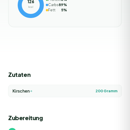
126
Carbs
89
%
kcal
Fett
5
%
Zutaten
Kirschen
200
Gramm
Zubereitung