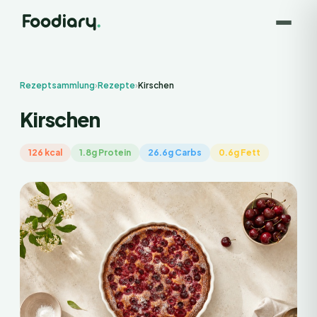
Rezeptsammlung
›
Rezepte
›
Kirschen
Kirschen
126 kcal
1.8g Protein
26.6g Carbs
0.6g Fett