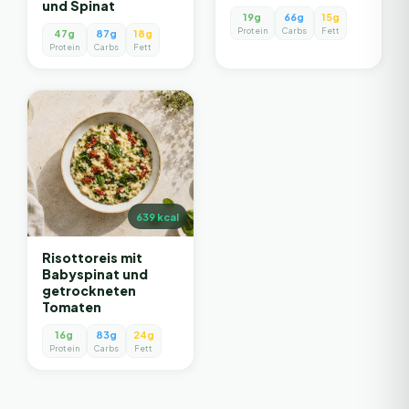
und Spinat
19g
66g
15g
Protein
Carbs
Fett
47g
87g
18g
Protein
Carbs
Fett
639
kcal
Risottoreis mit
Babyspinat und
getrockneten
Tomaten
16g
83g
24g
Protein
Carbs
Fett