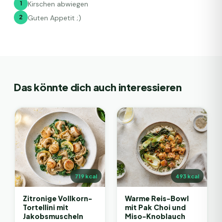
1
Kirschen abwiegen
2
Guten Appetit ;)
Das könnte dich auch interessieren
719
kcal
493
kcal
Zitronige Vollkorn-
Warme Reis-Bowl
Tortellini mit
mit Pak Choi und
Jakobsmuscheln
Miso-Knoblauch