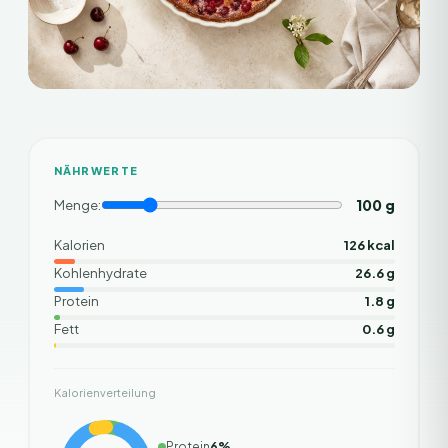
NÄHRWERTE
100
g
Menge:
Kalorien
126 kcal
Kohlenhydrate
26.6 g
Protein
1.8 g
Fett
0.6 g
Kalorienverteilung
Protein
6
%