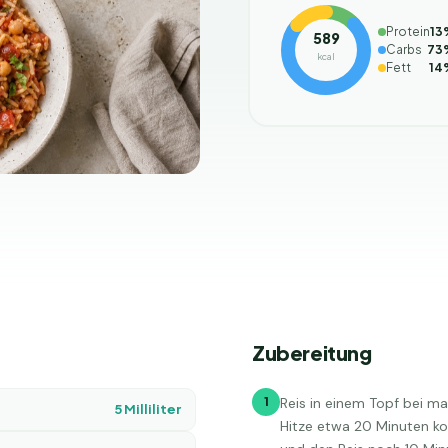
Protein
13
589
Carbs
73
kcal
Fett
14
Zubereitung
1
Reis in einem Topf bei ma
5
Milliliter
Hitze etwa 20 Minuten ko