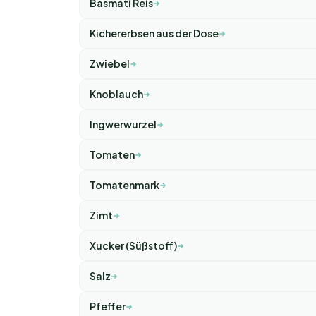
Basmati Reis
Kichererbsen aus der Dose
Zwiebel
Knoblauch
Ingwerwurzel
Tomaten
Tomatenmark
Zimt
Xucker (Süßstoff)
Salz
Pfeffer