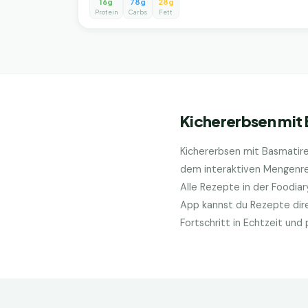
16g
78g
28g
Protein
Carbs
Fett
Kichererbsen mit 
Kichererbsen mit Basmatire
dem interaktiven Mengenrec
Alle Rezepte in der Foodia
App kannst du Rezepte dire
Fortschritt in Echtzeit un