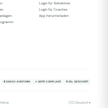
en
Login für Teilnehmer
den
Login für Coaches
anlagen
App herunterladen
Programm
🔒 DSGVO-KONFORM
✦ GDPR COMPLIANT
🔒 SSL GESICHERT
tlinie
🇩🇪 Deutsch ▾