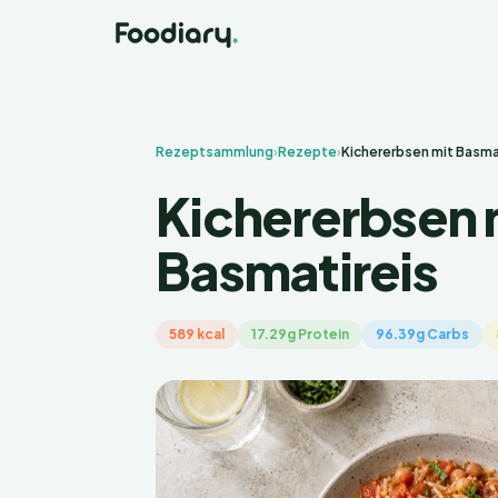
Rezeptsammlung
›
Rezepte
›
Kichererbsen mit Basma
Kichererbsen 
Basmatireis
589 kcal
17.29g Protein
96.39g Carbs