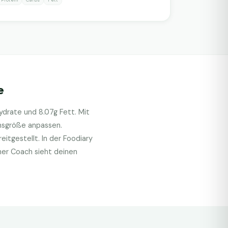
e
hydrate und
8.07
g Fett. Mit
onsgröße anpassen.
itgestellt. In der Foodiary
her Coach sieht deinen