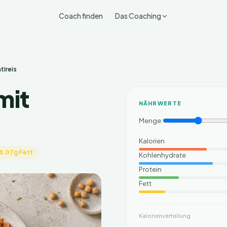
Coach finden
Das Coaching
tireis
mit
NÄHRWERTE
Menge:
Kalorien
8.07g Fett
Kohlenhydrate
Protein
Fett
Kalorienverteilung