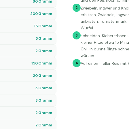
und den Reis noch 10 Min
80
Gramm
2
Zwiebeln, Ingwer und Knob
200
Gramm
erhitzen, Zwiebeln, Ingw
anbraten. Tomatenmark, Z
15
Gramm
Würfel
3
schneiden. Kichererbsen 
5
Gramm
kleiner Hitze etwa 15 Minu
Chili in dünne Ringe schne
2
Gramm
würzen.
150
Gramm
4
Auf einem Teller Reis mit 
20
Gramm
3
Gramm
3
Gramm
2
Gramm
2
Gramm