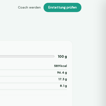
Coach werden
Erstattung prüfen
100
g
589 kcal
96.4 g
17.3 g
8.1 g