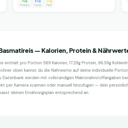
15g
62g
17g
Protein
Carbs
Fett
Basmatireis
— Kalorien, Protein & Nährwert
is
enthält pro Portion
589
Kalorien,
17.29
g Protein,
96.39
g Kohlen
hner oben kannst du die Nährwerte auf deine individuelle Porti
ry Datenbank werden mit vollständigen Makronährstoffangaben bere
kt per Kamera scannen oder manuell hinzufügen — dein persönlic
d passt deinen Ernährungsplan entsprechend an.