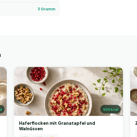
3
Gramm
n
l
500
kcal
Haferflocken mit Granatapfel und
Walnüssen