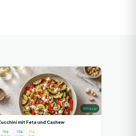
391
kcal
Zucchini mit Feta und Cashew
16g
12g
31g
Protein
Carbs
Fett