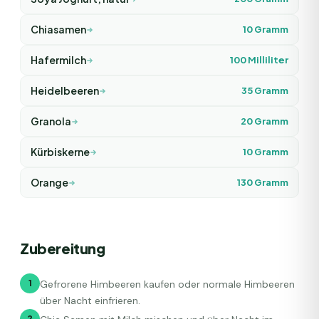
Chiasamen
10
Gramm
Hafermilch
100
Milliliter
Heidelbeeren
35
Gramm
Granola
20
Gramm
Kürbiskerne
10
Gramm
Orange
130
Gramm
Zubereitung
1
Gefrorene Himbeeren kaufen oder normale Himbeeren
über Nacht einfrieren.
2