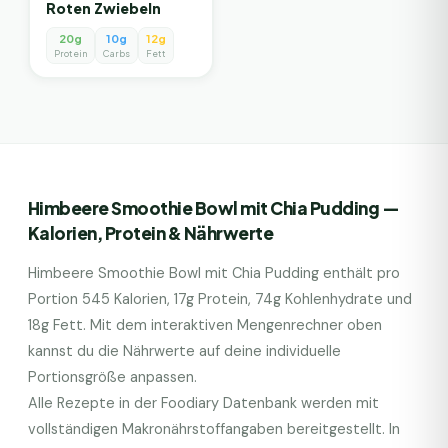
Roten Zwiebeln
20g
10g
12g
Protein
Carbs
Fett
Himbeere Smoothie Bowl mit Chia Pudding
—
Kalorien, Protein & Nährwerte
Himbeere Smoothie Bowl mit Chia Pudding
enthält pro
Portion
545
Kalorien,
17
g Protein,
74
g Kohlenhydrate und
18
g Fett. Mit dem interaktiven Mengenrechner oben
kannst du die Nährwerte auf deine individuelle
Portionsgröße anpassen.
Alle Rezepte in der Foodiary Datenbank werden mit
vollständigen Makronährstoffangaben bereitgestellt. In