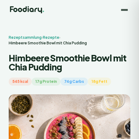
Rezeptsammlung
›
Rezepte
›
Himbeere Smoothie Bowl mit Chia Pudding
Himbeere Smoothie Bowl mit
Chia Pudding
545 kcal
17g Protein
74g Carbs
18g Fett