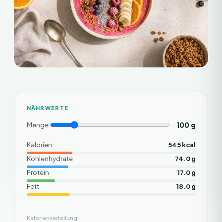
NÄHRWERTE
100
g
Menge:
Kalorien
545 kcal
Kohlenhydrate
74.0 g
Protein
17.0 g
Fett
18.0 g
Kalorienverteilung