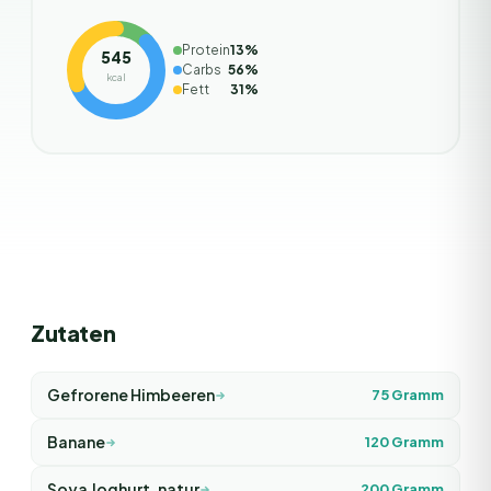
Protein
13
%
545
Carbs
56
%
kcal
Fett
31
%
Zutaten
Gefrorene Himbeeren
75
Gramm
Banane
120
Gramm
Soya Joghurt, natur
200
Gramm