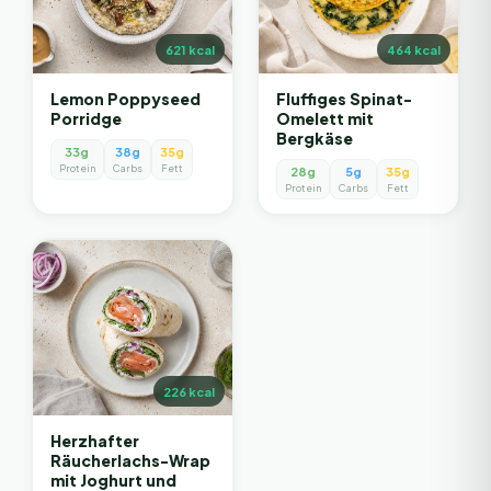
621
kcal
464
kcal
Lemon Poppyseed
Fluffiges Spinat-
Porridge
Omelett mit
Bergkäse
33g
38g
35g
Protein
Carbs
Fett
28g
5g
35g
Protein
Carbs
Fett
226
kcal
Herzhafter
Räucherlachs-Wrap
mit Joghurt und