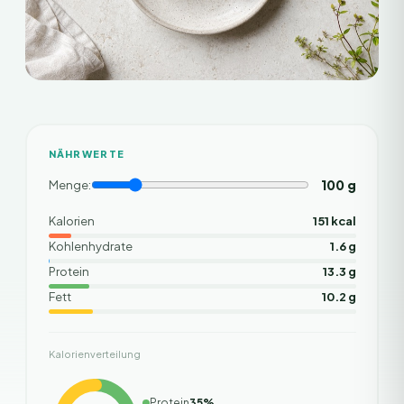
NÄHRWERTE
100
g
Menge:
Kalorien
151 kcal
Kohlenhydrate
1.6 g
Protein
13.3 g
Fett
10.2 g
Kalorienverteilung
Protein
35
%