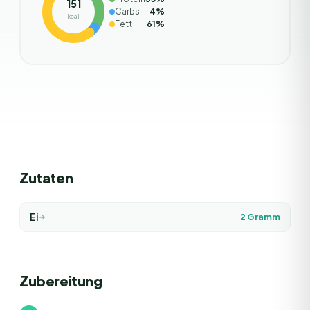
151
Carbs
4
%
kcal
Fett
61
%
Zutaten
Ei
2
Gramm
Zubereitung