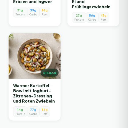
Erbsen und Ingwer
Ei und
Frühlingszwiebeln
31g
39g
14g
Protein
Carbs
Fett
27g
56g
41g
Protein
Carbs
Fett
515
kcal
Warmer Kartoffel-
Bowl mit Joghurt-
Zitronen-Dressing
und Roten Zwiebeln
14g
77g
14g
Protein
Carbs
Fett