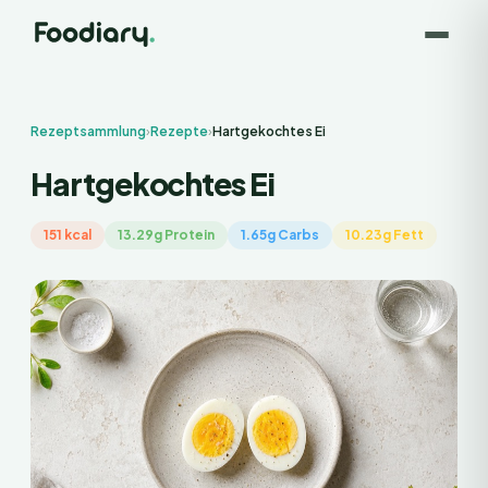
Rezeptsammlung
›
Rezepte
›
Hartgekochtes Ei
Hartgekochtes Ei
151 kcal
13.29g Protein
1.65g Carbs
10.23g Fett