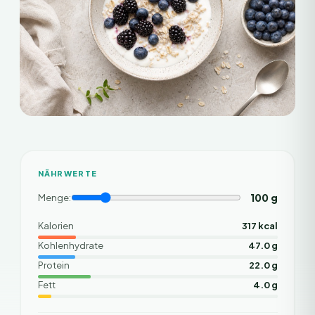
NÄHRWERTE
100
g
Menge:
Kalorien
317 kcal
Kohlenhydrate
47.0 g
Protein
22.0 g
Fett
4.0 g