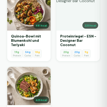
481
kcal
220
kcal
Quinoa-Bowl mit
Proteinriegel - ESN -
Blumenkohl und
Designer Bar
Teriyaki
Coconut
19g
54g
18g
20g
20g
9g
Protein
Carbs
Fett
Protein
Carbs
Fett
625
kcal