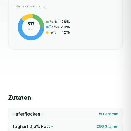
Kalorienverteilung
Protein
28
%
317
Carbs
60
%
kcal
Fett
12
%
Zutaten
Haferflocken
50
Gramm
Joghurt 0,3% Fett
250
Gramm