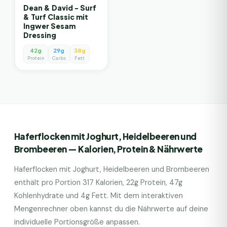
Dean & David - Surf
& Turf Classic mit
Ingwer Sesam
Dressing
42g
29g
38g
Protein
Carbs
Fett
Haferflocken mit Joghurt, Heidelbeeren und
Brombeeren
— Kalorien, Protein & Nährwerte
Haferflocken mit Joghurt, Heidelbeeren und Brombeeren
enthält pro Portion
317
Kalorien,
22
g Protein,
47
g
Kohlenhydrate und
4
g Fett. Mit dem interaktiven
Mengenrechner oben kannst du die Nährwerte auf deine
individuelle Portionsgröße anpassen.