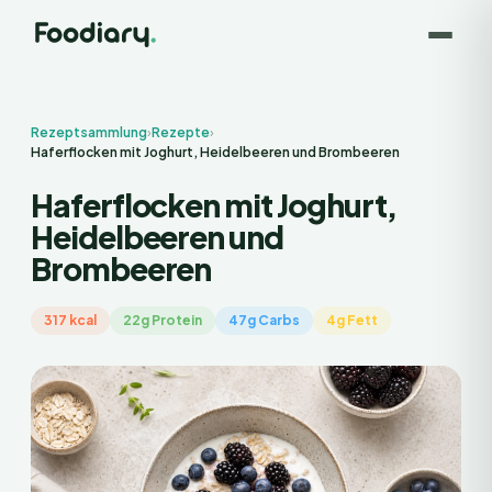
Rezeptsammlung
›
Rezepte
›
Haferflocken mit Joghurt, Heidelbeeren und Brombeeren
Haferflocken mit Joghurt,
Heidelbeeren und
Brombeeren
317 kcal
22g Protein
47g Carbs
4g Fett