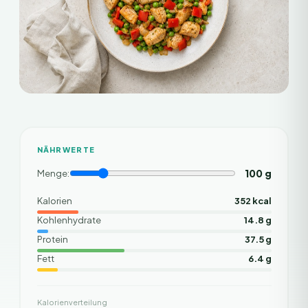
NÄHRWERTE
100
g
Menge:
Kalorien
352 kcal
Kohlenhydrate
14.8 g
Protein
37.5 g
Fett
6.4 g
Kalorienverteilung