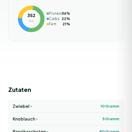
Protein
56
%
352
Carbs
22
%
kcal
Fett
21
%
Zutaten
Zwiebel
10
Gramm
Knoblauch
5
Gramm
Paprikaschoten
80
Gramm