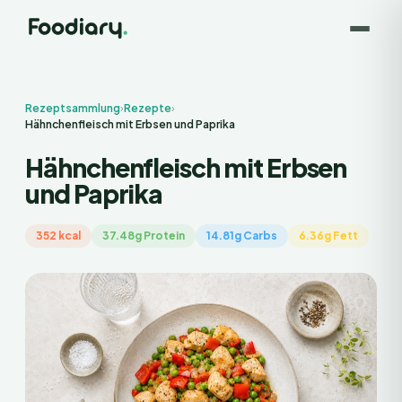
Rezeptsammlung
›
Rezepte
›
Hähnchenfleisch mit Erbsen und Paprika
Hähnchenfleisch mit Erbsen
und Paprika
352 kcal
37.48g Protein
14.81g Carbs
6.36g Fett