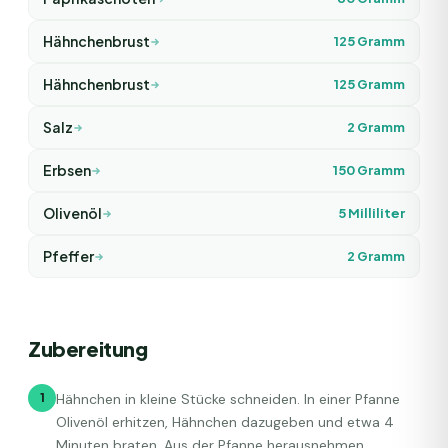
Hähnchenbrust
125
Gramm
Hähnchenbrust
125
Gramm
Salz
2
Gramm
Erbsen
150
Gramm
Olivenöl
5
Milliliter
Pfeffer
2
Gramm
Zubereitung
1
Hähnchen in kleine Stücke schneiden. In einer Pfanne
Olivenöl erhitzen, Hähnchen dazugeben und etwa 4
Minuten braten. Aus der Pfanne herausnehmen.