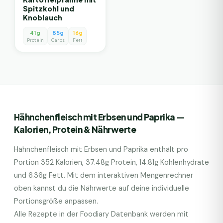
Spitzkohl und
Knoblauch
41g
85g
16g
Protein
Carbs
Fett
Hähnchenfleisch mit Erbsen und Paprika
—
Kalorien, Protein & Nährwerte
Hähnchenfleisch mit Erbsen und Paprika
enthält pro
Portion
352
Kalorien,
37.48
g Protein,
14.81
g Kohlenhydrate
und
6.36
g Fett. Mit dem interaktiven Mengenrechner
oben kannst du die Nährwerte auf deine individuelle
Portionsgröße anpassen.
Alle Rezepte in der Foodiary Datenbank werden mit