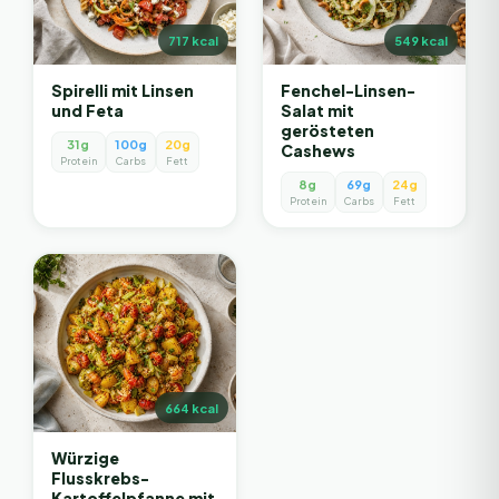
717
kcal
549
kcal
Spirelli mit Linsen
Fenchel-Linsen-
und Feta
Salat mit
gerösteten
31g
100g
20g
Cashews
Protein
Carbs
Fett
8g
69g
24g
Protein
Carbs
Fett
664
kcal
Würzige
Flusskrebs-
Kartoffelpfanne mit