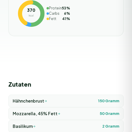
Protein
53
%
370
Carbs
6
%
kcal
Fett
41
%
Zutaten
Hähnchenbrust
150
Gramm
Mozzarella, 45% Fett
50
Gramm
Basilikum
2
Gramm