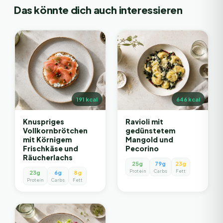
Das könnte dich auch interessieren
191
kcal
646
kcal
Knuspriges
Ravioli mit
Vollkornbrötchen
gedünstetem
mit Körnigem
Mangold und
Frischkäse und
Pecorino
Räucherlachs
25g
79g
23g
Protein
Carbs
Fett
23g
6g
8g
Protein
Carbs
Fett