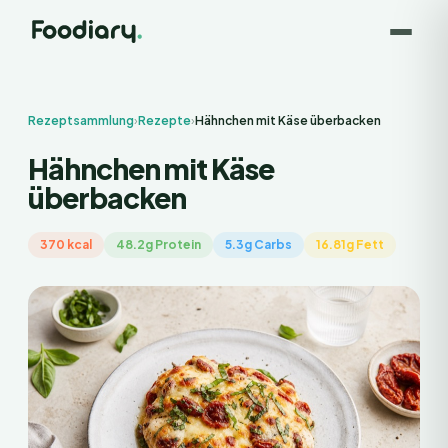
Rezeptsammlung
›
Rezepte
›
Hähnchen mit Käse überbacken
Hähnchen mit Käse
überbacken
370 kcal
48.2g Protein
5.3g Carbs
16.81g Fett