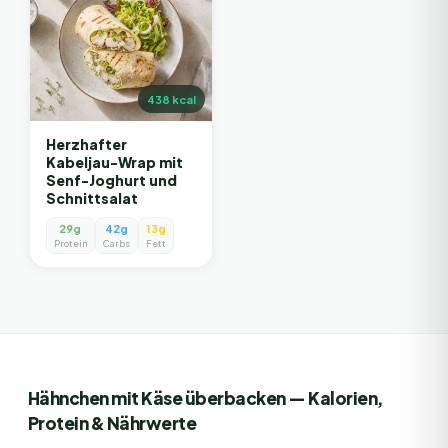
438
kcal
Herzhafter
Kabeljau-Wrap mit
Senf-Joghurt und
Schnittsalat
29g
42g
13g
Protein
Carbs
Fett
Hähnchen mit Käse überbacken
— Kalorien,
Protein & Nährwerte