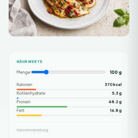
NÄHRWERTE
100
g
Menge:
Kalorien
370 kcal
Kohlenhydrate
5.3 g
Protein
48.2 g
Fett
16.8 g
Kalorienverteilung