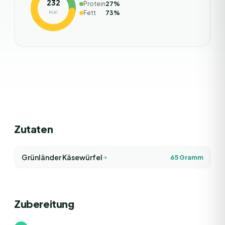
232
Protein
27
%
kcal
Fett
73
%
Zutaten
Grünländer Käsewürfel
65
Gramm
Zubereitung