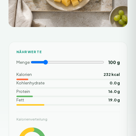
NÄHRWERTE
100
g
Menge:
Kalorien
232 kcal
Kohlenhydrate
0.0 g
Protein
16.0 g
Fett
19.0 g
Kalorienverteilung