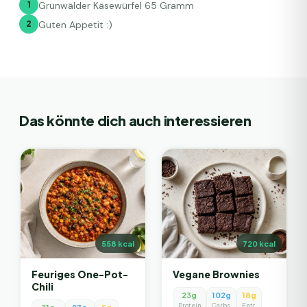
1
Grünwälder Käsewürfel 65 Gramm
2
Guten Appetit :)
Das könnte dich auch interessieren
558
kcal
720
kcal
Feuriges One-Pot-
Vegane Brownies
Chili
23g
102g
18g
Protein
Carbs
Fett