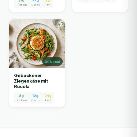
21g
97g
5g
Protein
Carbs
Fett
308
kcal
Gebackener
Ziegenkäse mit
Rucola
8g
12g
24g
Protein
Carbs
Fett