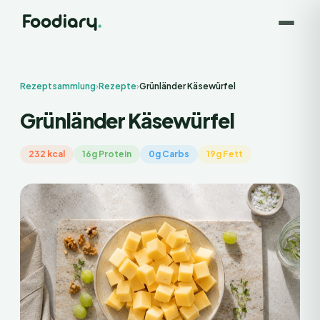
Rezeptsammlung
›
Rezepte
›
Grünländer Käsewürfel
Grünländer Käsewürfel
232 kcal
16g Protein
0g Carbs
19g Fett