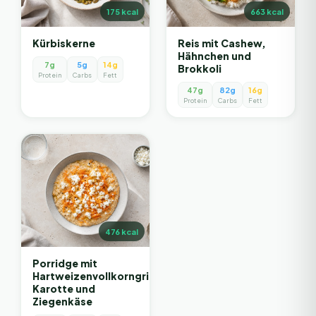
175
kcal
663
kcal
Kürbiskerne
Reis mit Cashew,
Hähnchen und
7g
5g
14g
Brokkoli
Protein
Carbs
Fett
47g
82g
16g
Protein
Carbs
Fett
476
kcal
Porridge mit
Hartweizenvollkorngrieß,
Karotte und
Ziegenkäse