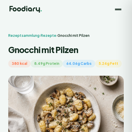
Rezeptsammlung
›
Rezepte
›
Gnocchi mit Pilzen
Gnocchi mit Pilzen
380 kcal
8.49g Protein
64.06g Carbs
5.24g Fett