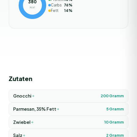
380
Carbs
76
%
kcal
Fett
14
%
Zutaten
Gnocchi
200
Gramm
Parmesan, 35% Fett
5
Gramm
Zwiebel
10
Gramm
Salz
2
Gramm