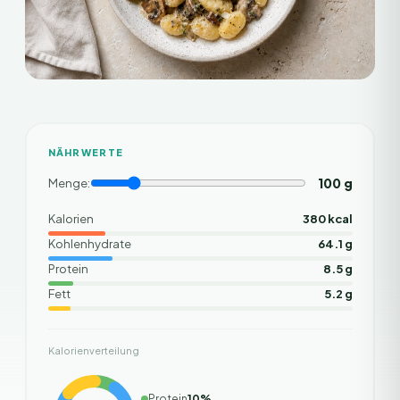
NÄHRWERTE
100
g
Menge:
Kalorien
380 kcal
Kohlenhydrate
64.1 g
Protein
8.5 g
Fett
5.2 g
Kalorienverteilung
Protein
10
%