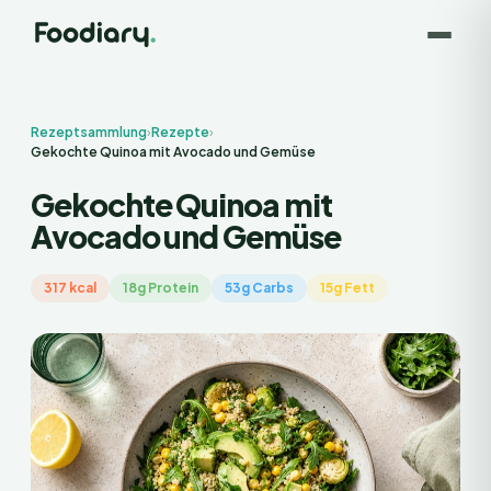
Rezeptsammlung
›
Rezepte
›
Gekochte Quinoa mit Avocado und Gemüse
Gekochte Quinoa mit
Avocado und Gemüse
317 kcal
18g Protein
53g Carbs
15g Fett