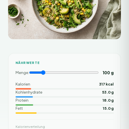
NÄHRWERTE
100
g
Menge:
Kalorien
317 kcal
Kohlenhydrate
53.0 g
Protein
18.0 g
Fett
15.0 g
Kalorienverteilung