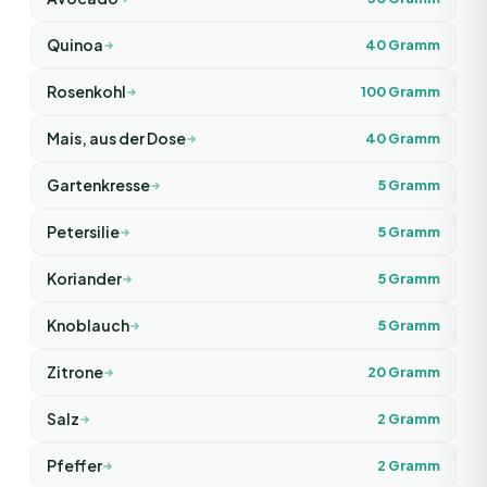
Quinoa
40
Gramm
Rosenkohl
100
Gramm
Mais, aus der Dose
40
Gramm
Gartenkresse
5
Gramm
Petersilie
5
Gramm
Koriander
5
Gramm
Knoblauch
5
Gramm
Zitrone
20
Gramm
Salz
2
Gramm
Pfeffer
2
Gramm