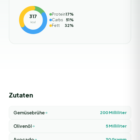
Protein
17
%
317
Carbs
51
%
kcal
Fett
32
%
Zutaten
Gemüsebrühe
200
Milliliter
Olivenöl
5
Milliliter
Avocado
30
Gramm