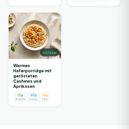
423
kcal
Warmes
Haferporridge mit
gerösteten
Cashews und
Aprikosen
12g
35g
13g
Protein
Carbs
Fett