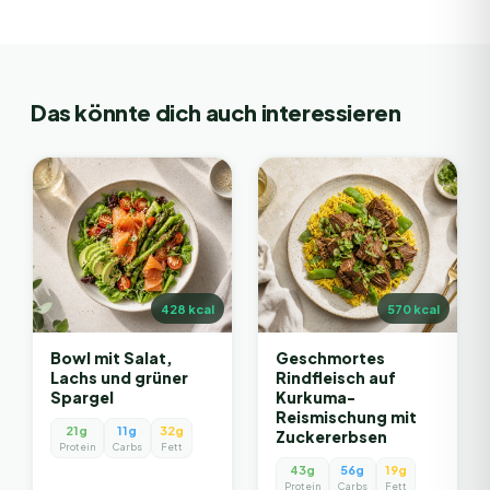
Das könnte dich auch interessieren
428
kcal
570
kcal
Bowl mit Salat,
Geschmortes
Lachs und grüner
Rindfleisch auf
Spargel
Kurkuma-
Reismischung mit
21g
11g
32g
Zuckererbsen
Protein
Carbs
Fett
43g
56g
19g
Protein
Carbs
Fett