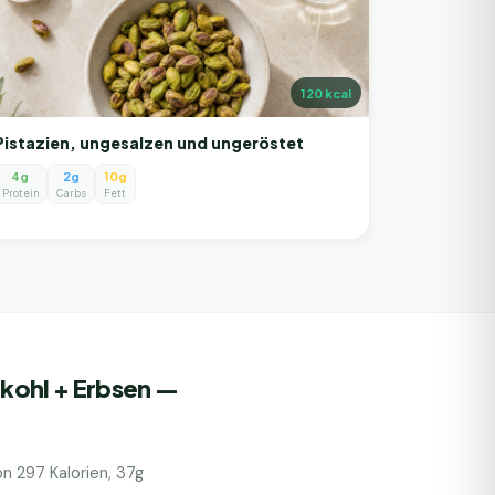
120
kcal
Pistazien, ungesalzen und ungeröstet
4g
2g
10g
Protein
Carbs
Fett
kohl + Erbsen
—
ion
297
Kalorien,
37
g