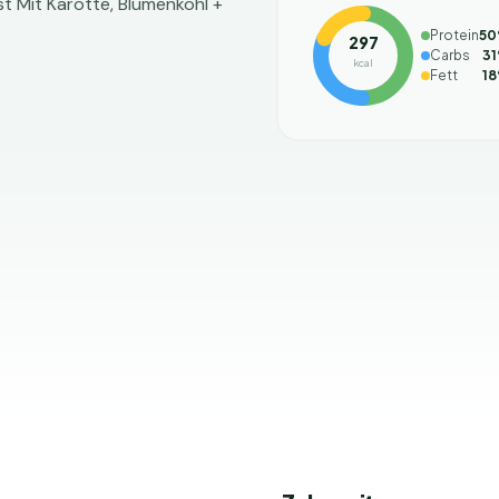
Protein
50
297
Carbs
31
kcal
Fett
18