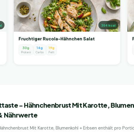
l
354
kcal
Fruchtiger Rucola-Hähnchen Salat
30g
14g
19g
Protein
Carbs
Fett
ittaste - Hähnchenbrust Mit Karotte, Blumen
 & Nährwerte
 Hähnchenbrust Mit Karotte, Blumenkohl + Erbsen
enthält pro Port