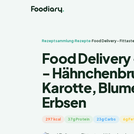
Rezeptsammlung
›
Rezepte
›
Food Delivery - Fittast
Food Delivery 
- Hähnchenbru
Karotte, Blum
Erbsen
297 kcal
37g Protein
23g Carbs
6g Fe