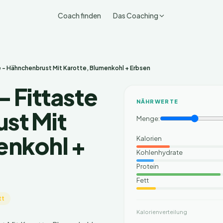
Coach finden
Das Coaching
e - Hähnchenbrust Mit Karotte, Blumenkohl + Erbsen
- Fittaste
NÄHRWERTE
st Mit
Menge:
enkohl +
Kalorien
Kohlenhydrate
Protein
Fett
tt
Kalorienverteilung