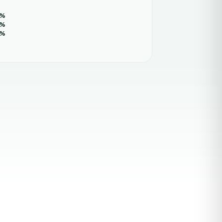
%
%
%