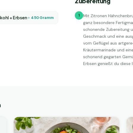
Zubereitung
1
Mit Zitronen Hähnchenbrus
kohl + Erbsen
450
Gramm
ganz besondere Fertigmahl
schonende Zubereitung u
Geschmack und eine ausg
vom Geflügel aus artgerec
Kräutermarinade und ein
schonend gegarten Gemüs
Erbsen genießt du diese le
n