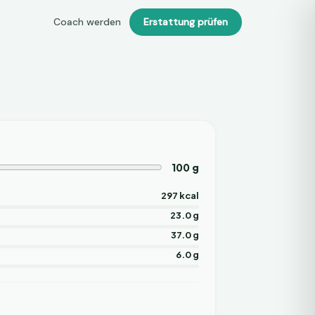
Coach werden
Erstattung prüfen
100
g
297 kcal
23.0 g
37.0 g
6.0 g