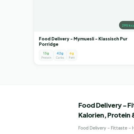
295
kca
Food Delivery - Mymuesli - Klassisch Pur
Porridge
13g
42g
6g
Protein
Carbs
Fett
Food Delivery - F
Kalorien, Protein
Food Delivery - Fittaste -