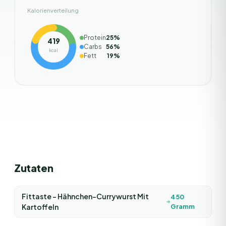
Kalorienverteilung
Protein
25
%
419
Carbs
56
%
kcal
Fett
19
%
Zutaten
Fittaste - Hähnchen-Currywurst Mit
450
Kartoffeln
Gramm