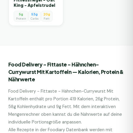
King - Apfelstrudel
5g
53g
20g
Protein
Carbs
Fett
Food Delivery - Fittaste - Hähnchen-
Currywurst Mit Kartoffeln
— Kalorien, Protein &
Nährwerte
Food Delivery - Fittaste - Hähnchen-Currywurst Mit
Kartoffeln
enthält pro Portion
419
Kalorien,
26
g Protein,
58
g Kohlenhydrate und
9
g Fett. Mit dem interaktiven
Mengenrechner oben kannst du die Nährwerte auf deine
individuelle Portionsgröße anpassen.
Alle Rezepte in der Foodiary Datenbank werden mit