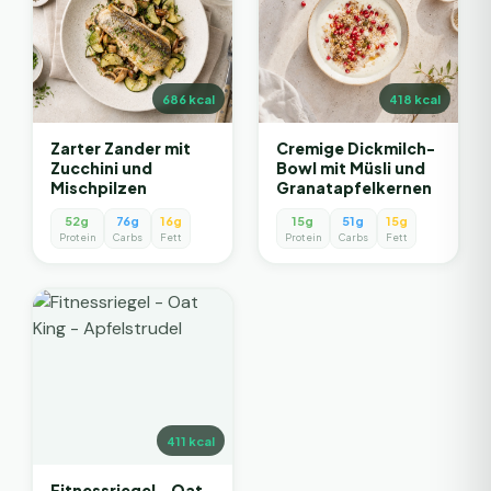
686
kcal
418
kcal
Zarter Zander mit
Cremige Dickmilch-
Zucchini und
Bowl mit Müsli und
Mischpilzen
Granatapfelkernen
52g
76g
16g
15g
51g
15g
Protein
Carbs
Fett
Protein
Carbs
Fett
411
kcal
Fitnessriegel - Oat