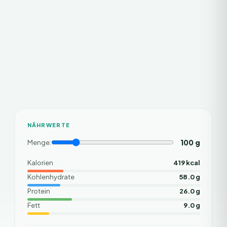
NÄHRWERTE
100
g
Menge:
Kalorien
419 kcal
Kohlenhydrate
58.0 g
Protein
26.0 g
Fett
9.0 g