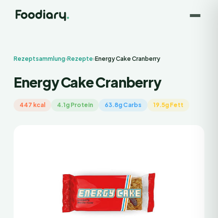
Rezeptsammlung
›
Rezepte
›
Energy Cake Cranberry
Energy Cake Cranberry
447 kcal
4.1g Protein
63.8g Carbs
19.5g Fett