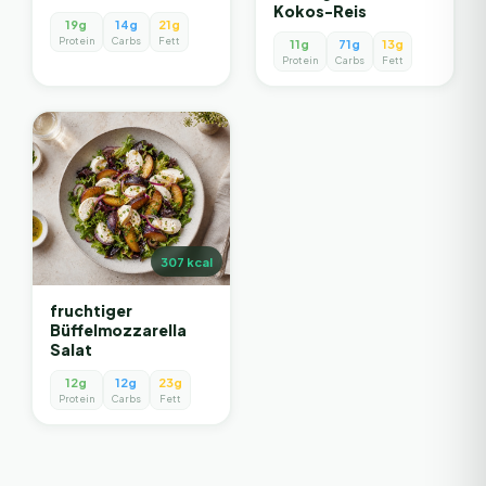
Kokos-Reis
19g
14g
21g
Protein
Carbs
Fett
11g
71g
13g
Protein
Carbs
Fett
307
kcal
fruchtiger
Büffelmozzarella
Salat
12g
12g
23g
Protein
Carbs
Fett