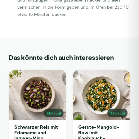
und hinzufügen. Frühlingszwiebeln hacken und alles
vermischen. In die Form geben und im Ofen bei 230 °C
etwa 15 Minuten backen.
Das könnte dich auch interessieren
610
kcal
393
kcal
Schwarzer Reis mit
Gerste-Mangold-
Edamame und
Bowl mit
Ingwer-Miso
Knoblauch-