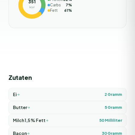
351
Carbs
7
%
kcal
Fett
61
%
Zutaten
Ei
2
Gramm
Butter
5
Gramm
Milch 1,5 % Fett
50
Milliliter
Bacon
30
Gramm