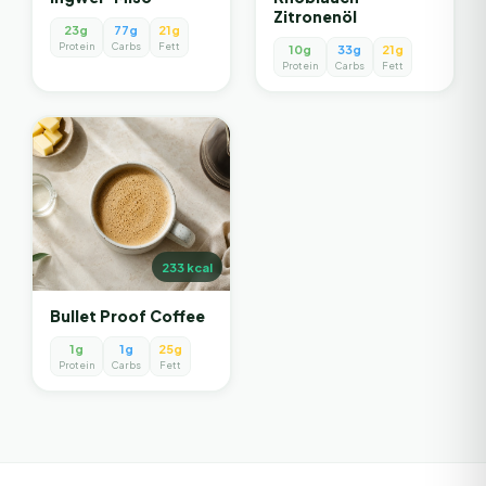
Zitronenöl
23g
77g
21g
Protein
Carbs
Fett
10g
33g
21g
Protein
Carbs
Fett
233
kcal
Bullet Proof Coffee
1g
1g
25g
Protein
Carbs
Fett