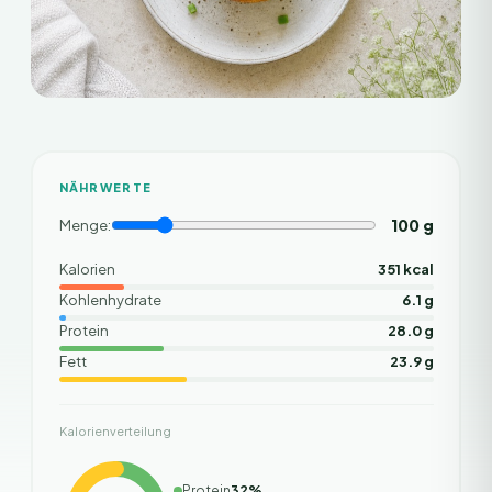
NÄHRWERTE
100
g
Menge:
Kalorien
351 kcal
Kohlenhydrate
6.1 g
Protein
28.0 g
Fett
23.9 g
Kalorienverteilung
Protein
32
%