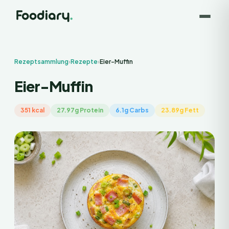
Rezeptsammlung
›
Rezepte
›
Eier-Muffin
Eier-Muffin
351 kcal
27.97g Protein
6.1g Carbs
23.89g Fett