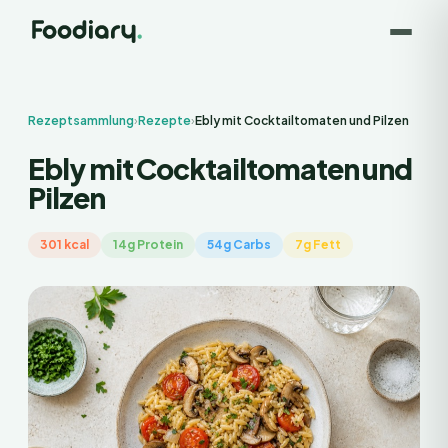
Rezeptsammlung
›
Rezepte
›
Ebly mit Cocktailtomaten und Pilzen
Ebly mit Cocktailtomaten und
Pilzen
301 kcal
14g Protein
54g Carbs
7g Fett