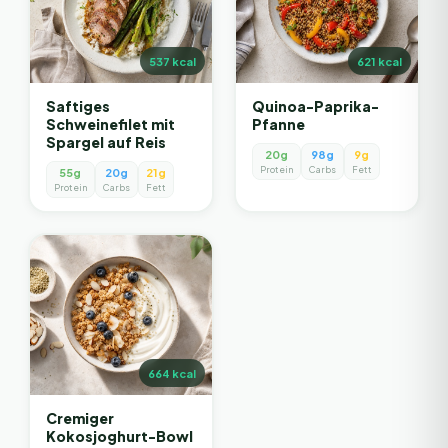
537
kcal
621
kcal
Saftiges
Quinoa-Paprika-
Schweinefilet mit
Pfanne
Spargel auf Reis
20g
98g
9g
Protein
Carbs
Fett
55g
20g
21g
Protein
Carbs
Fett
664
kcal
Cremiger
Kokosjoghurt-Bowl