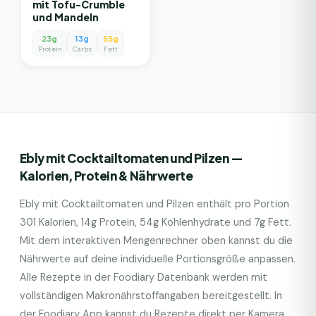
mit Tofu-Crumble
und Mandeln
23g
13g
55g
Protein
Carbs
Fett
Ebly mit Cocktailtomaten und Pilzen
—
Kalorien, Protein & Nährwerte
Ebly mit Cocktailtomaten und Pilzen
enthält pro Portion
301
Kalorien,
14
g Protein,
54
g Kohlenhydrate und
7
g Fett.
Mit dem interaktiven Mengenrechner oben kannst du die
Nährwerte auf deine individuelle Portionsgröße anpassen.
Alle Rezepte in der Foodiary Datenbank werden mit
vollständigen Makronährstoffangaben bereitgestellt. In
der Foodiary App kannst du Rezepte direkt per Kamera