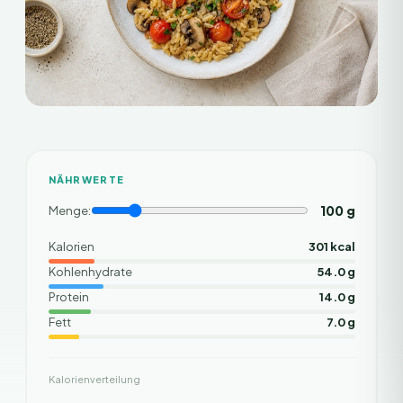
NÄHRWERTE
100
g
Menge:
Kalorien
301 kcal
Kohlenhydrate
54.0 g
Protein
14.0 g
Fett
7.0 g
Kalorienverteilung