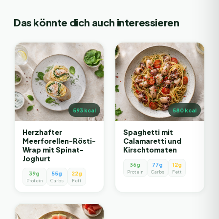
Das könnte dich auch interessieren
593
kcal
580
kcal
Herzhafter
Spaghetti mit
Meerforellen-Rösti-
Calamaretti und
Wrap mit Spinat-
Kirschtomaten
Joghurt
36g
77g
12g
Protein
Carbs
Fett
39g
55g
22g
Protein
Carbs
Fett