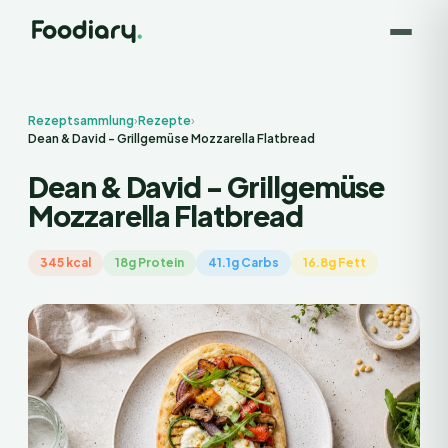
Rezeptsammlung
›
Rezepte
›
Dean & David - Grillgemüse Mozzarella Flatbread
Dean & David - Grillgemüse
Mozzarella Flatbread
345 kcal
18g Protein
41.1g Carbs
16.8g Fett