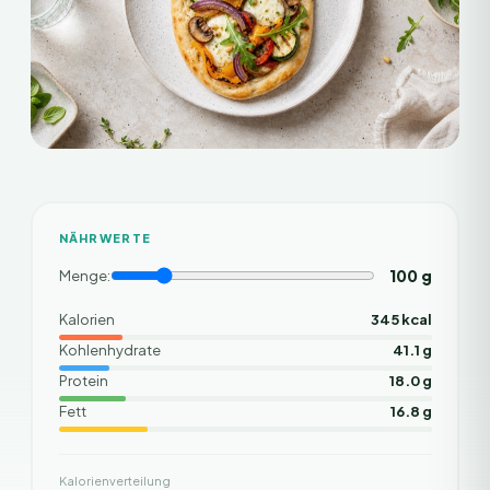
NÄHRWERTE
100
g
Menge:
Kalorien
345 kcal
Kohlenhydrate
41.1 g
Protein
18.0 g
Fett
16.8 g
Kalorienverteilung