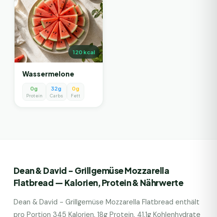
120
kcal
Wassermelone
0g
32g
0g
Protein
Carbs
Fett
Dean & David - Grillgemüse Mozzarella
Flatbread
— Kalorien, Protein & Nährwerte
Dean & David - Grillgemüse Mozzarella Flatbread
enthält
pro Portion
345
Kalorien,
18
g Protein,
41.1
g Kohlenhydrate