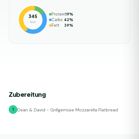
Protein
19
%
345
Carbs
42
%
kcal
Fett
39
%
Zubereitung
1
Dean & David - Grillgemüse Mozzarella Flatbread