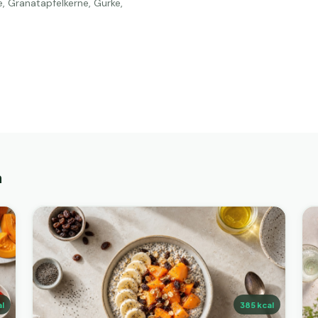
e, Granatapfelkerne, Gurke,
n
l
385
kcal