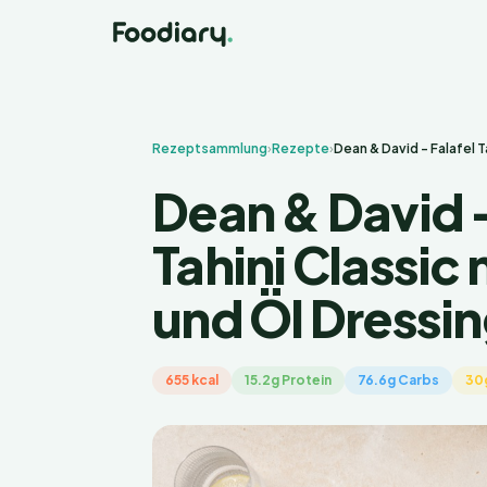
Rezeptsammlung
›
Rezepte
›
Dean & David - Falafel T
Dean & David -
Tahini Classic 
und Öl Dressi
655 kcal
15.2g Protein
76.6g Carbs
30