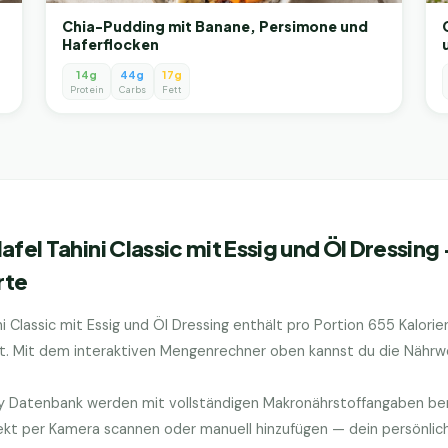
Chia-Pudding mit Banane, Persimone und
Haferflocken
14g
44g
17g
Protein
Carbs
Fett
afel Tahini Classic mit Essig und Öl Dressing
rte
i Classic mit Essig und Öl Dressing
enthält pro Portion
655
Kalorie
t. Mit dem interaktiven Mengenrechner oben kannst du die Nährwer
ry Datenbank werden mit vollständigen Makronährstoffangaben bere
kt per Kamera scannen oder manuell hinzufügen — dein persönlic