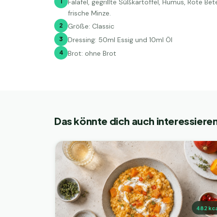
1
Falafel, gegrillte Süßkartoffel, Humus, Rote Bet
frische Minze.
2
Größe: Classic
3
Dressing: 50ml Essig und 10ml Öl
4
Brot: ohne Brot
Das könnte dich auch interessiere
482
kca