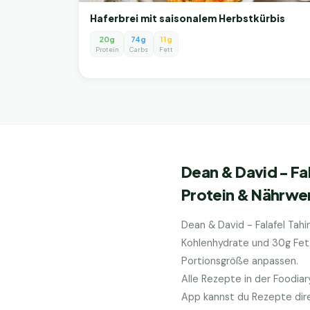
Haferbrei mit saisonalem Herbstkürbis
20g
74g
11g
Protein
Carbs
Fett
Dean & David - Fal
Protein & Nährwe
Dean & David - Falafel Tahin
Kohlenhydrate und
30
g Fet
Portionsgröße anpassen.
Alle Rezepte in der Foodia
App kannst du Rezepte dire