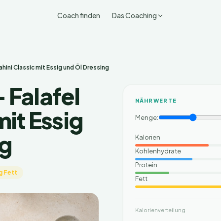
Coach finden
Das Coaching
ahini Classic mit Essig und Öl Dressing
 Falafel
NÄHRWERTE
mit Essig
Menge:
ng
Kalorien
Kohlenhydrate
Protein
g Fett
Fett
Kalorienverteilung