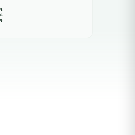
%
%
%