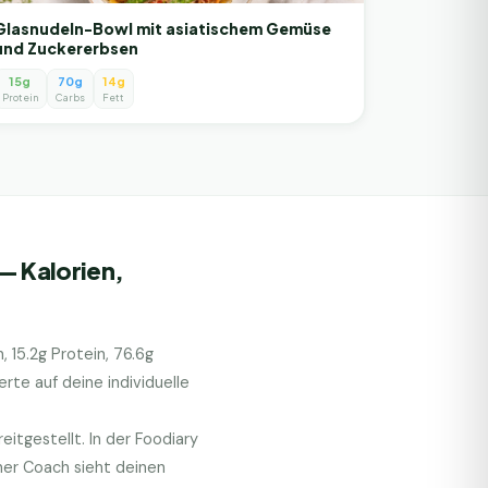
Glasnudeln-Bowl mit asiatischem Gemüse
und Zuckererbsen
15g
70g
14g
Protein
Carbs
Fett
— Kalorien,
n,
15.2
g Protein,
76.6
g
te auf deine individuelle
itgestellt. In der Foodiary
her Coach sieht deinen