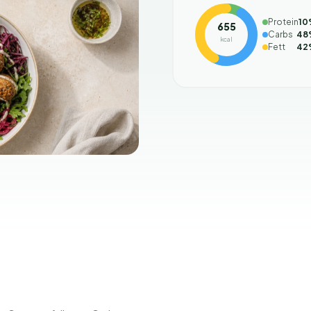
Protein
10
655
Carbs
48
kcal
Fett
42