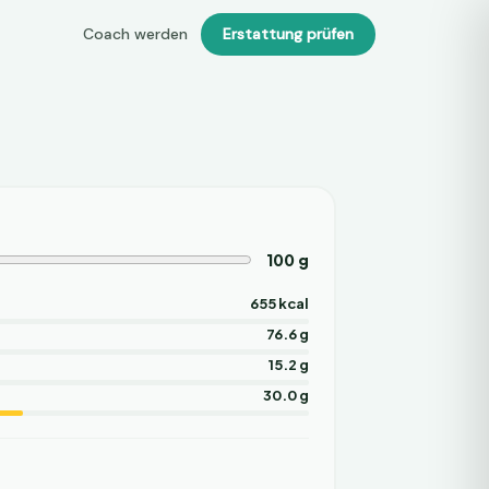
Coach werden
Erstattung prüfen
100
g
655 kcal
76.6 g
15.2 g
30.0 g