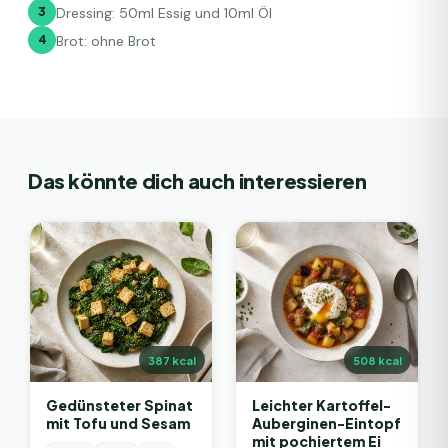
3
Dressing: 50ml Essig und 10ml Öl
4
Brot: ohne Brot
Das könnte dich auch interessieren
387
kcal
508
kcal
Gedünsteter Spinat
Leichter Kartoffel-
mit Tofu und Sesam
Auberginen-Eintopf
mit pochiertem Ei