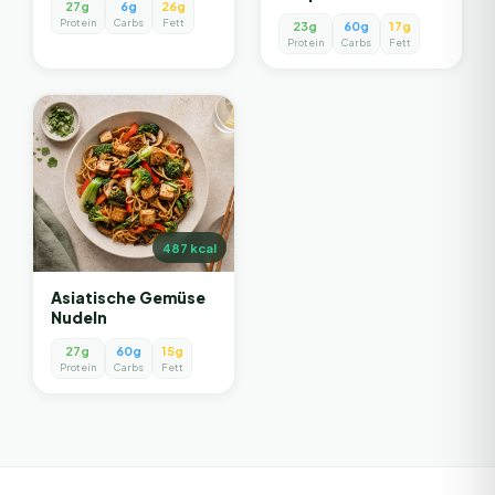
27g
6g
26g
Protein
Carbs
Fett
23g
60g
17g
Protein
Carbs
Fett
487
kcal
Asiatische Gemüse
Nudeln
27g
60g
15g
Protein
Carbs
Fett