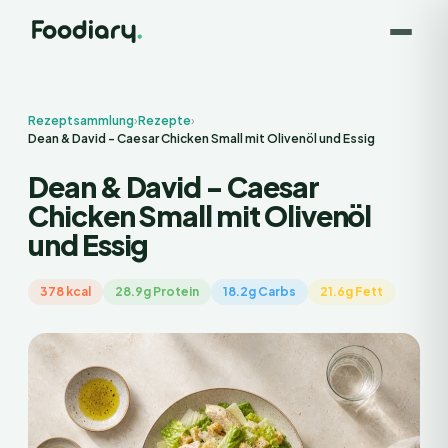
Rezeptsammlung
›
Rezepte
›
Dean & David - Caesar Chicken Small mit Olivenöl und Essig
Dean & David - Caesar
Chicken Small mit Olivenöl
und Essig
378 kcal
28.9g Protein
18.2g Carbs
21.6g Fett