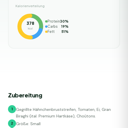
Kalorienverteilung
Protein
30
%
378
Carbs
19
%
kcal
Fett
51
%
Zubereitung
1
Gegrillte Hähnchenbruststreifen, Tomaten, Ei, Gran
Biraghi (ital. Premium Hartkäse), Choûtons.
2
Größe: Small