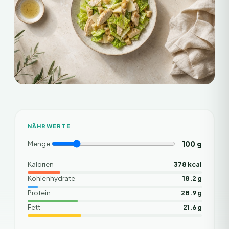
NÄHRWERTE
100
g
Menge:
Kalorien
378 kcal
Kohlenhydrate
18.2 g
Protein
28.9 g
Fett
21.6 g