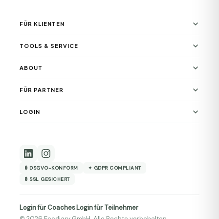
FÜR KLIENTEN
TOOLS & SERVICE
ABOUT
FÜR PARTNER
LOGIN
🔒 DSGVO-KONFORM
✦ GDPR COMPLIANT
🔒 SSL GESICHERT
Login für Coaches
Login für Teilnehmer
·
© 2026 Foodiary GmbH. Alle Rechte vorbehalten.