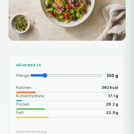
NÄHRWERTE
100
g
Menge:
Kalorien
382 kcal
Kohlenhydrate
17.1 g
Protein
28.2 g
Fett
22.5 g
Kalorienverteilung