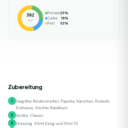
Protein
29
%
382
Carbs
18
%
kcal
Fett
53
%
Zubereitung
1
Gegrillte Rinderstreifen, Paprika, Karotten, Rotkohl,
Erdnüsse, frischer Basilikum.
2
Größe: Classic
3
Dressing: 50ml Essig und 10ml Öl