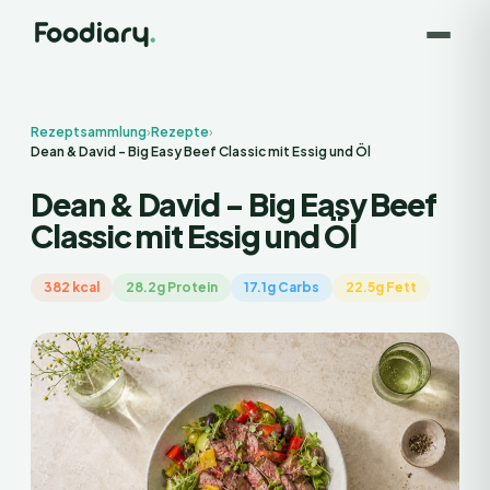
Rezeptsammlung
›
Rezepte
›
Dean & David - Big Easy Beef Classic mit Essig und Öl
Dean & David - Big Easy Beef
Classic mit Essig und Öl
382 kcal
28.2g Protein
17.1g Carbs
22.5g Fett