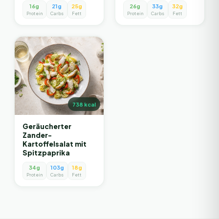
16g
21g
25g
26g
33g
32g
Protein
Carbs
Fett
Protein
Carbs
Fett
738
kcal
Geräucherter
Zander-
Kartoffelsalat mit
Spitzpaprika
34g
103g
18g
Protein
Carbs
Fett