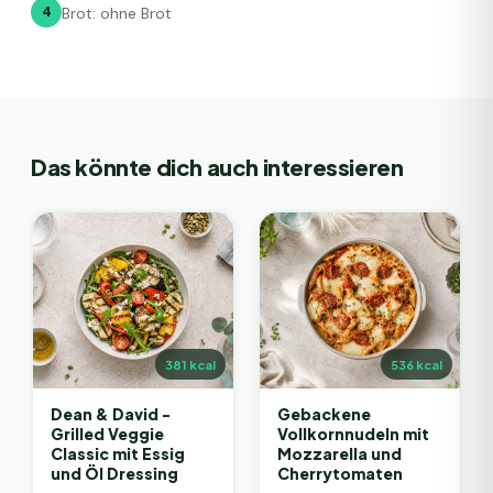
4
Brot: ohne Brot
Das könnte dich auch interessieren
381
kcal
536
kcal
Dean & David -
Gebackene
Grilled Veggie
Vollkornnudeln mit
Classic mit Essig
Mozzarella und
und Öl Dressing
Cherrytomaten