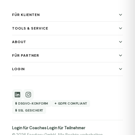
FÜR KLIENTEN
TOOLS & SERVICE
ABOUT
FÜR PARTNER
LOGIN
🔒 DSGVO-KONFORM
✦ GDPR COMPLIANT
🔒 SSL GESICHERT
Login für Coaches
Login für Teilnehmer
·
© 2026 Foodiary GmbH. Alle Rechte vorbehalten.