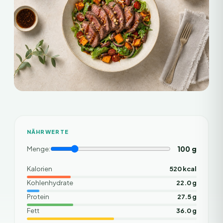
NÄHRWERTE
100
g
Menge:
Kalorien
520 kcal
Kohlenhydrate
22.0 g
Protein
27.5 g
Fett
36.0 g