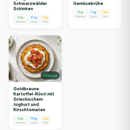
Schwarzwälder
Gemüsebrühe
Schinken
31g
11g
15g
Protein
Carbs
Fett
19g
47g
13g
Protein
Carbs
Fett
729
kcal
Goldbraune
Kartoffel-Rösti mit
Griechischem
Joghurt und
Kirschtomaten
13g
115g
22g
Protein
Carbs
Fett