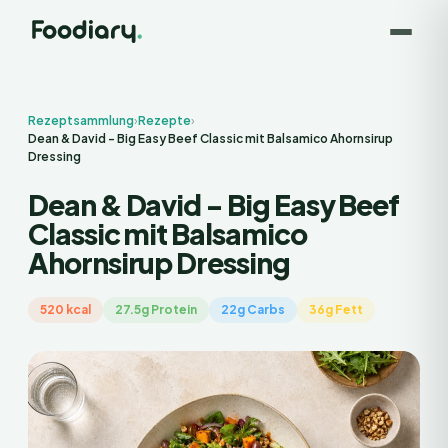
Rezeptsammlung
›
Rezepte
›
Dean & David - Big Easy Beef Classic mit Balsamico Ahornsirup
Dressing
Dean & David - Big Easy Beef
Classic mit Balsamico
Ahornsirup Dressing
520 kcal
27.5g Protein
22g Carbs
36g Fett