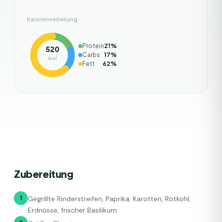
Kalorienverteilung
Protein
21
%
520
Carbs
17
%
kcal
Fett
62
%
Zubereitung
1
Gegrillte Rinderstreifen, Paprika, Karotten, Rotkohl,
Erdnüsse, frischer Basilikum.