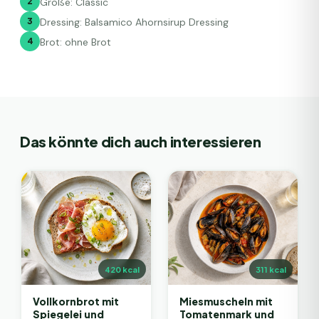
2
Größe: Classic
3
Dressing: Balsamico Ahornsirup Dressing
4
Brot: ohne Brot
Das könnte dich auch interessieren
420
kcal
311
kcal
Vollkornbrot mit
Miesmuscheln mit
Spiegelei und
Tomatenmark und