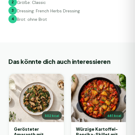
2
Größe: Classic
3
Dressing: French Herbs Dressing
4
Brot: ohne Brot
Das könnte dich auch interessieren
502
kcal
681
kcal
Gerösteter
Würzige Kartoffel-
Amaranth mit
Paprika-Skillet mit