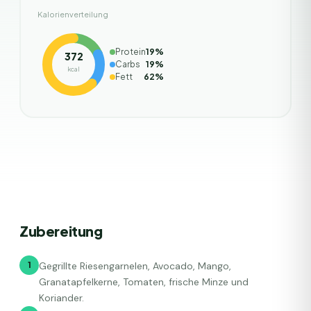
Kalorienverteilung
Protein
19
%
372
Carbs
19
%
kcal
Fett
62
%
Zubereitung
1
Gegrillte Riesengarnelen, Avocado, Mango,
Granatapfelkerne, Tomaten, frische Minze und
Koriander.