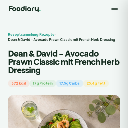
Rezeptsammlung
›
Rezepte
›
Dean & David - Avocado Prawn Classic mit French Herb Dressing
Dean & David - Avocado
Prawn Classic mit French Herb
Dressing
372 kcal
17g Protein
17.5g Carbs
25.4g Fett