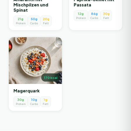
Mischpilzen und
Passata
Spinat
12g
86g
30g
Protein
Carbs
Fett
21g
50g
20g
Protein
Carbs
Fett
170
kcal
Magerquark
30g
10g
1g
Protein
Carbs
Fett