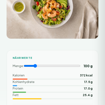
NÄHRWERTE
100
g
Menge:
Kalorien
372 kcal
Kohlenhydrate
17.5 g
Protein
17.0 g
Fett
25.4 g