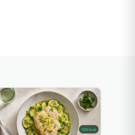
235
kcal