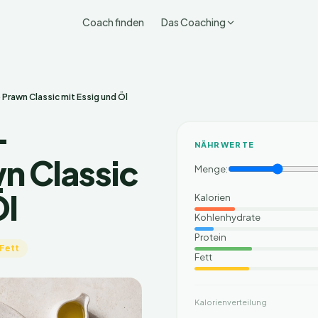
Coach finden
Das Coaching
Prawn Classic mit Essig und Öl
-
NÄHRWERTE
n Classic
Menge:
Öl
Kalorien
Kohlenhydrate
Protein
 Fett
Fett
Kalorienverteilung