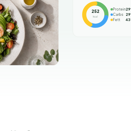
Protein
29
252
Carbs
29
kcal
Fett
43