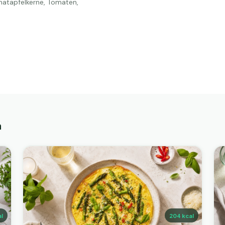
natapfelkerne, Tomaten,
n
l
204
kcal