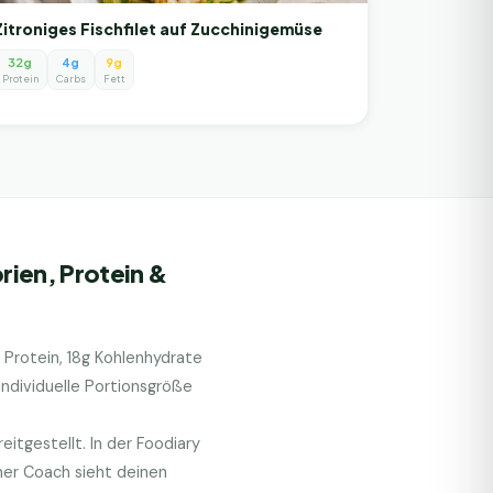
Zitroniges Fischfilet auf Zucchinigemüse
32g
4g
9g
Protein
Carbs
Fett
rien, Protein &
 Protein,
18
g Kohlenhydrate
ndividuelle Portionsgröße
itgestellt. In der Foodiary
her Coach sieht deinen