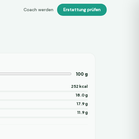
Coach werden
Erstattung prüfen
100
g
252 kcal
18.0 g
17.9 g
11.9 g