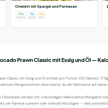
Omelett mit Spargel und Parmesan
14g
3g
15g
Protein
Carbs
Fett
ocado Prawn Classic mit Essig und Öl
— Kalo
wn Classic mit Essig und Öl
enthält pro Portion
252
Kalorien,
17.9
g
eraktiven Mengenrechner oben kannst du die Nährwerte auf deine i
ry Datenbank werden mit vollständigen Makronährstoffangaben bere
kt per Kamera scannen oder manuell hinzufügen — dein persönlic