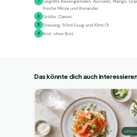
1
Gegrillte Riesengarnelen, Avocado, Mango, Gra
frische Minze und Koriander.
2
Größe: Classic
3
Dressing: 50ml Essig und 10ml Öl
4
Brot: ohne Brot
Das könnte dich auch interessiere
499
kca