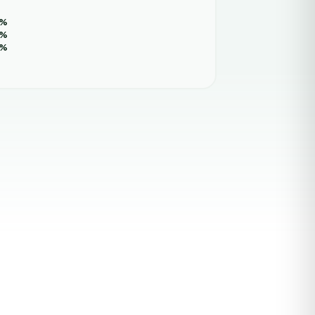
%
%
%