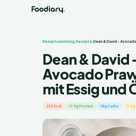
Rezeptsammlung
›
Rezepte
›
Dean & David - Avocado 
Dean & David 
Avocado Praw
mit Essig und 
252 kcal
17.9g Protein
18g Carbs
11.9g