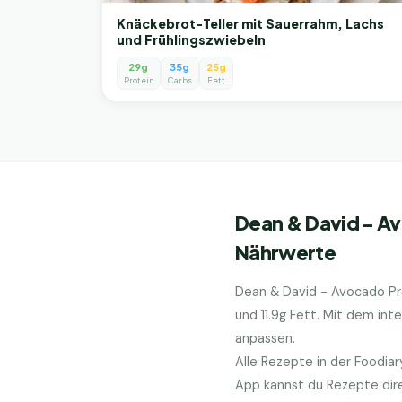
Knäckebrot-Teller mit Sauerrahm, Lachs
und Frühlingszwiebeln
29g
35g
25g
Protein
Carbs
Fett
Dean & David - Av
Nährwerte
Dean & David - Avocado Pra
und
11.9
g Fett. Mit dem int
anpassen.
Alle Rezepte in der Foodia
App kannst du Rezepte dire