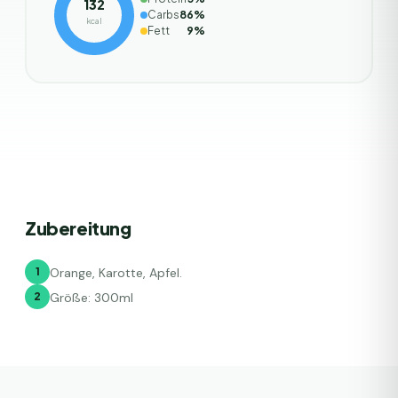
132
Carbs
86
%
kcal
Fett
9
%
Zubereitung
1
Orange, Karotte, Apfel.
2
Größe: 300ml