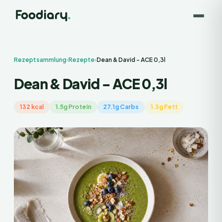
Rezeptsammlung
›
Rezepte
›
Dean & David - ACE 0,3l
Dean & David - ACE 0,3l
132 kcal
1.5g Protein
27.1g Carbs
1.3g Fett