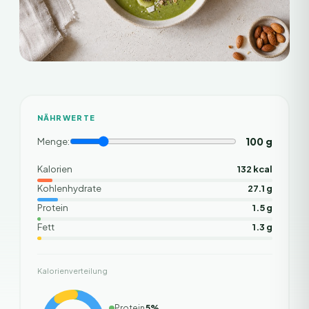
NÄHRWERTE
100
g
Menge:
Kalorien
132 kcal
Kohlenhydrate
27.1 g
Protein
1.5 g
Fett
1.3 g
Kalorienverteilung
Protein
5
%