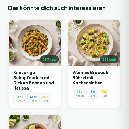
Das könnte dich auch interessieren
983
kcal
222
kcal
Knusprige
Warmes Broccoli-
Schupfnudeln mit
Rührei mit
Dicken Bohnen und
Kochschinken
Harissa
18g
8g
12g
Protein
Carbs
Fett
47g
137g
20g
Protein
Carbs
Fett