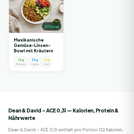
373
kcal
Mexikanische
Gemüse-Linsen-
Bowl mit Kräutern
18g
38g
12g
Protein
Carbs
Fett
Dean & David - ACE 0,3l
— Kalorien, Protein &
Nährwerte
Dean & David - ACE 0,3l
enthält pro Portion
132
Kalorien,