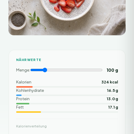
NÄHRWERTE
100
g
Menge:
Kalorien
324 kcal
Kohlenhydrate
16.5 g
Protein
13.0 g
Fett
17.1 g
Kalorienverteilung