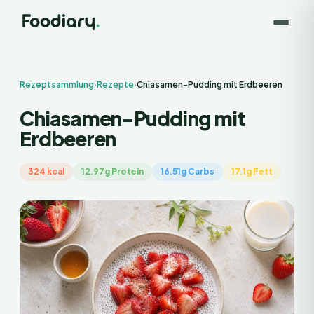
Rezeptsammlung
›
Rezepte
›
Chiasamen-Pudding mit Erdbeeren
Chiasamen-Pudding mit
Erdbeeren
324 kcal
12.97g Protein
16.51g Carbs
17.1g Fett