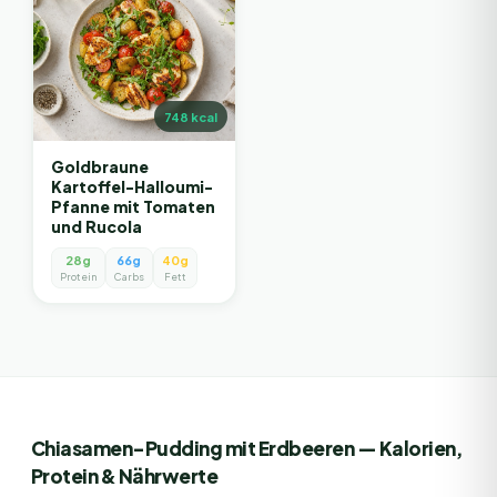
748
kcal
Goldbraune
Kartoffel-Halloumi-
Pfanne mit Tomaten
und Rucola
28g
66g
40g
Protein
Carbs
Fett
Chiasamen-Pudding mit Erdbeeren
— Kalorien,
Protein & Nährwerte