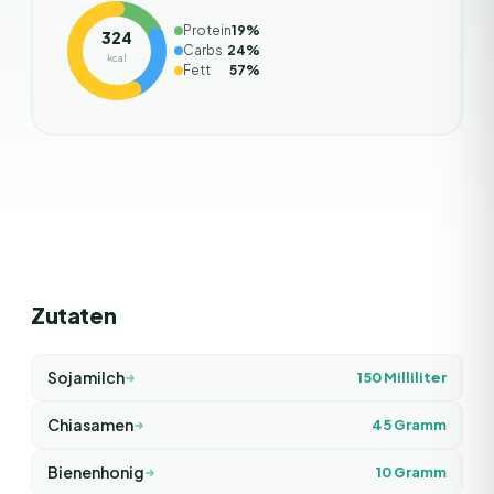
Protein
19
%
324
Carbs
24
%
kcal
Fett
57
%
Zutaten
Sojamilch
150
Milliliter
Chiasamen
45
Gramm
Bienenhonig
10
Gramm