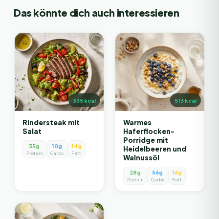
Das könnte dich auch interessieren
335
kcal
513
kcal
Rindersteak mit
Warmes
Salat
Haferflocken-
Porridge mit
35g
10g
14g
Heidelbeeren und
Protein
Carbs
Fett
Walnussöl
28g
56g
16g
Protein
Carbs
Fett