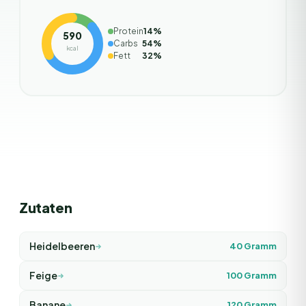
Protein
14
%
590
Carbs
54
%
kcal
Fett
32
%
Zutaten
Heidelbeeren
40
Gramm
Feige
100
Gramm
Banane
120
Gramm