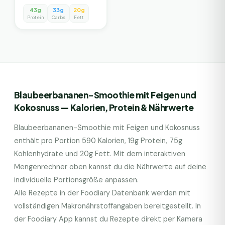
43g
33g
20g
Protein
Carbs
Fett
Blaubeerbananen-Smoothie mit Feigen und
Kokosnuss
— Kalorien, Protein & Nährwerte
Blaubeerbananen-Smoothie mit Feigen und Kokosnuss
enthält pro Portion
590
Kalorien,
19
g Protein,
75
g
Kohlenhydrate und
20
g Fett. Mit dem interaktiven
Mengenrechner oben kannst du die Nährwerte auf deine
individuelle Portionsgröße anpassen.
Alle Rezepte in der Foodiary Datenbank werden mit
vollständigen Makronährstoffangaben bereitgestellt. In
der Foodiary App kannst du Rezepte direkt per Kamera