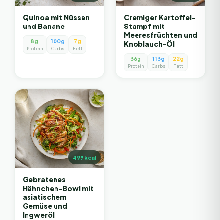
Quinoa mit Nüssen
Cremiger Kartoffel-
und Banane
Stampf mit
Meeresfrüchten und
8g
100g
7g
Knoblauch-Öl
Protein
Carbs
Fett
36g
113g
22g
Protein
Carbs
Fett
499
kcal
Gebratenes
Hähnchen-Bowl mit
asiatischem
Gemüse und
Ingweröl