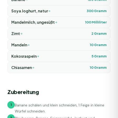
Soya Joghurt, natur
300
Gramm
Mandelmilch, ungesüßt
100
Milliliter
Zimt
2
Gramm
Mandeln
10
Gramm
Kokosraspeln
5
Gramm
Chiasamen
10
Gramm
Zubereitung
1
Banane schälen und klein schneiden, 1 Feige in kleine
Würfel schneiden.
2