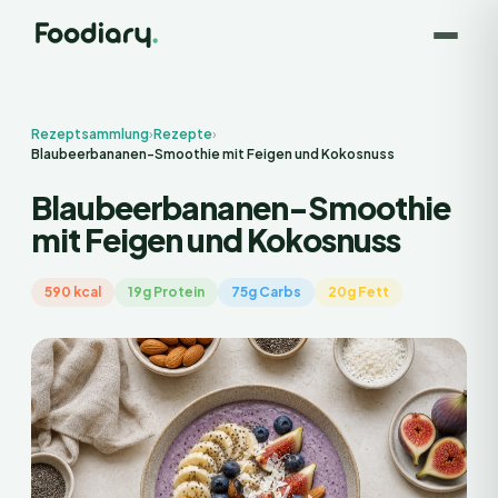
Rezeptsammlung
›
Rezepte
›
Blaubeerbananen-Smoothie mit Feigen und Kokosnuss
Blaubeerbananen-Smoothie
mit Feigen und Kokosnuss
590 kcal
19g Protein
75g Carbs
20g Fett