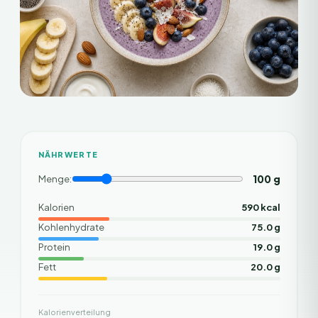
NÄHRWERTE
100
g
Menge:
Kalorien
590 kcal
Kohlenhydrate
75.0 g
Protein
19.0 g
Fett
20.0 g
Kalorienverteilung