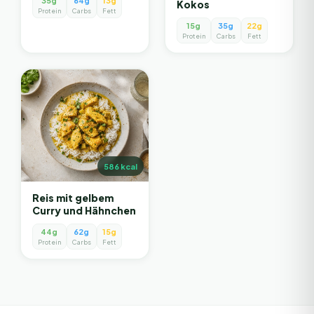
35g
64g
13g
Kokos
Protein
Carbs
Fett
15g
35g
22g
Protein
Carbs
Fett
586
kcal
Reis mit gelbem
Curry und Hähnchen
44g
62g
15g
Protein
Carbs
Fett