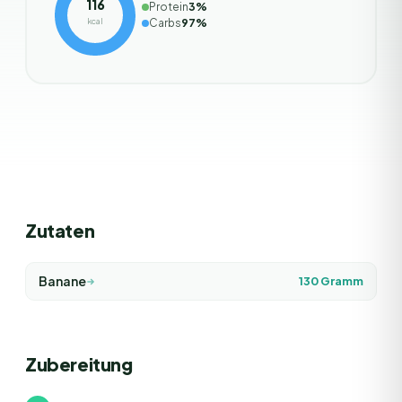
116
Protein
3
%
kcal
Carbs
97
%
Zutaten
Banane
130
Gramm
Zubereitung