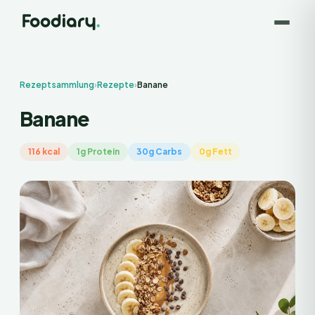
Rezeptsammlung
›
Rezepte
›
Banane
Banane
116 kcal
1g Protein
30g Carbs
0g Fett