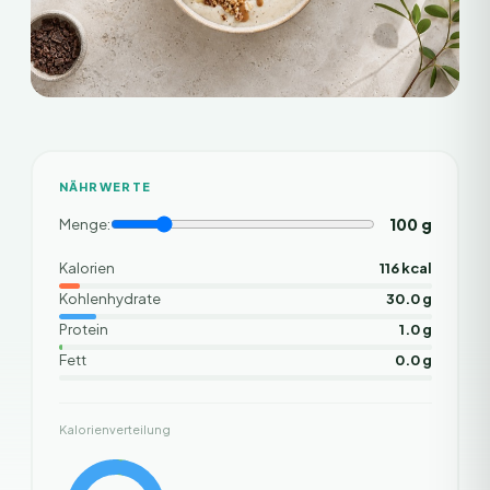
NÄHRWERTE
100
g
Menge:
Kalorien
116 kcal
Kohlenhydrate
30.0 g
Protein
1.0 g
Fett
0.0 g
Kalorienverteilung