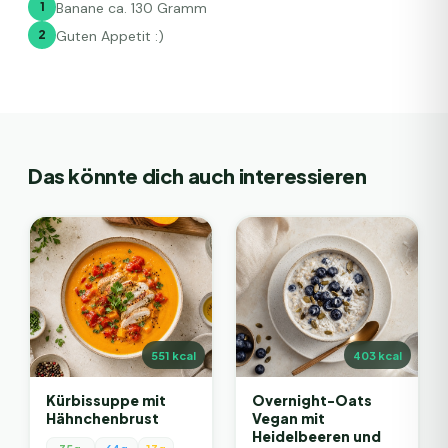
1
Banane ca. 130 Gramm
2
Guten Appetit :)
Das könnte dich auch interessieren
551
kcal
403
kcal
Kürbissuppe mit
Overnight-Oats
Hähnchenbrust
Vegan mit
Heidelbeeren und