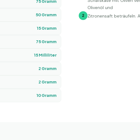
Schafskäse mit Oliven ve
75
Gramm
Olivenöl und
50
Gramm
2
Zitronensaft beträufeln. 
15
Gramm
75
Gramm
15
Milliliter
2
Gramm
2
Gramm
10
Gramm