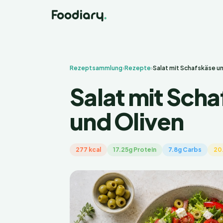
Rezeptsammlung
›
Rezepte
›
Salat mit Schafskäse u
Salat mit Sch
und Oliven
277 kcal
17.25g Protein
7.8g Carbs
20