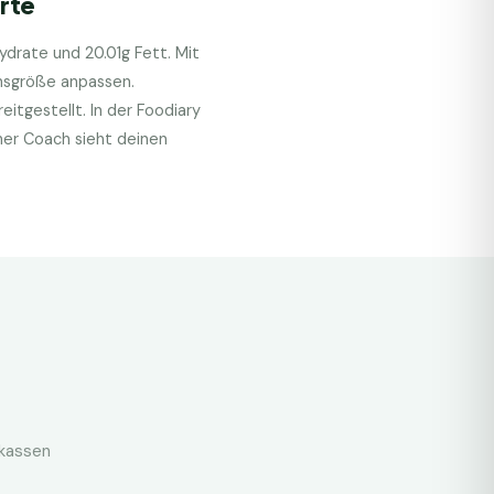
rte
hydrate und
20.01
g Fett. Mit
onsgröße anpassen.
itgestellt. In der Foodiary
her Coach sieht deinen
nkassen