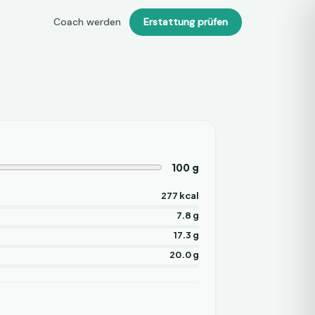
Coach werden
Erstattung prüfen
100
g
277 kcal
7.8 g
17.3 g
20.0 g