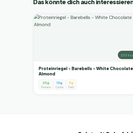
Das könnte dich auch interessiere
203
kca
Proteinriegel - Barebells - White Chocolate
Almond
20g
15g
9g
Protein
Carbs
Fett