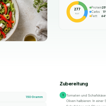
Protein
25
277
Carbs
11
kcal
Fett
64
Zubereitung
1
Tomaten und Schafskäse i
150
Gramm
Oliven halbieren. In einer