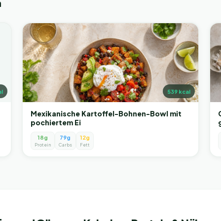
n
l
539
kcal
Mexikanische Kartoffel-Bohnen-Bowl mit
pochiertem Ei
18g
79g
12g
Protein
Carbs
Fett