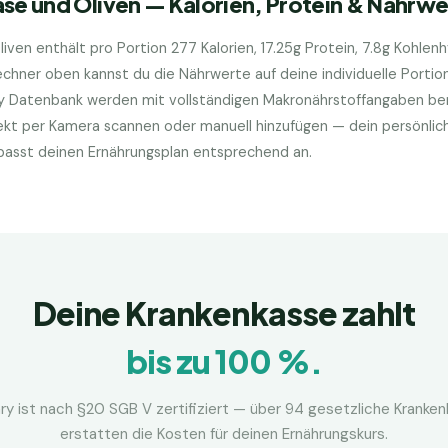
äse und Oliven
— Kalorien, Protein & Nährwe
liven
enthält pro Portion
277
Kalorien,
17.25
g Protein,
7.8
g Kohlen
hner oben kannst du die Nährwerte auf deine individuelle Porti
ry Datenbank werden mit vollständigen Makronährstoffangaben bere
kt per Kamera scannen oder manuell hinzufügen — dein persönlic
d passt deinen Ernährungsplan entsprechend an.
Deine Krankenkasse zahlt
bis zu 100 %.
ry ist nach §20 SGB V zertifiziert — über 94 gesetzliche Kranke
erstatten die Kosten für deinen Ernährungskurs.