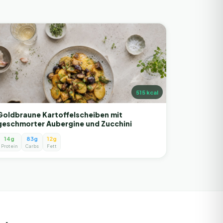
515
kcal
Goldbraune Kartoffelscheiben mit
geschmorter Aubergine und Zucchini
14g
83g
12g
Protein
Carbs
Fett