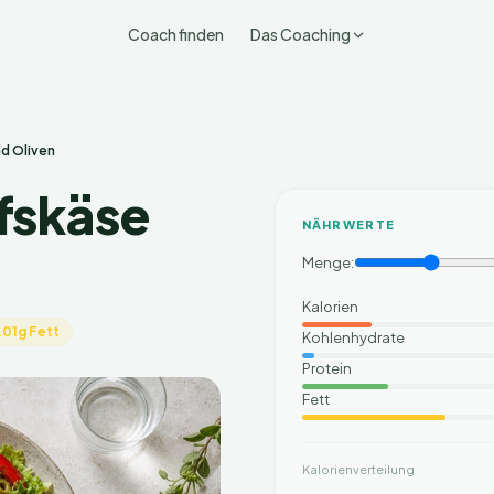
Coach finden
Das Coaching
nd Oliven
afskäse
NÄHRWERTE
Menge:
Kalorien
.01g Fett
Kohlenhydrate
Protein
Fett
Kalorienverteilung