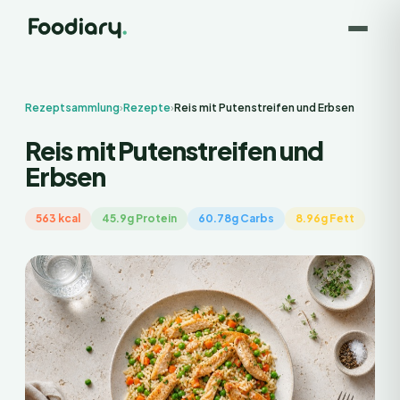
Rezeptsammlung
›
Rezepte
›
Reis mit Putenstreifen und Erbsen
Reis mit Putenstreifen und
Erbsen
563 kcal
45.9g Protein
60.78g Carbs
8.96g Fett