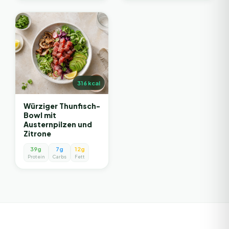
316
kcal
Würziger Thunfisch-
Bowl mit
Austernpilzen und
Zitrone
39g
7g
12g
Protein
Carbs
Fett