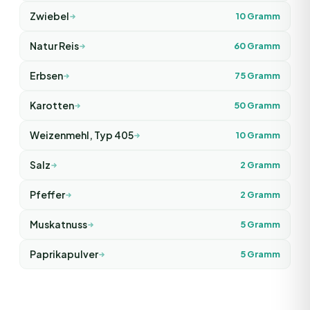
Zwiebel
10
Gramm
Natur Reis
60
Gramm
Erbsen
75
Gramm
Karotten
50
Gramm
Weizenmehl, Typ 405
10
Gramm
Salz
2
Gramm
Pfeffer
2
Gramm
Muskatnuss
5
Gramm
Paprikapulver
5
Gramm