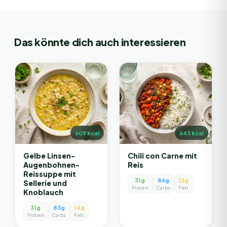
Das könnte dich auch interessieren
609
kcal
643
kcal
Gelbe Linsen-
Chili con Carne mit
Augenbohnen-
Reis
Reissuppe mit
31g
86g
12g
Sellerie und
Protein
Carbs
Fett
Knoblauch
31g
83g
14g
Protein
Carbs
Fett