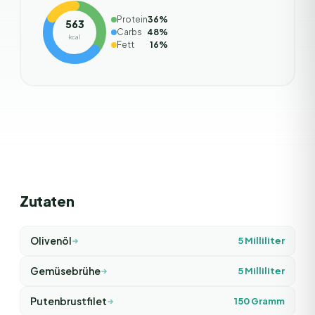
Protein
36
%
563
Carbs
48
%
kcal
Fett
16
%
Zutaten
Olivenöl
5
Milliliter
Gemüsebrühe
5
Milliliter
Putenbrustfilet
150
Gramm