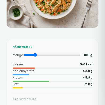
NÄHRWERTE
100
g
Menge:
Kalorien
563 kcal
Kohlenhydrate
60.8 g
Protein
45.9 g
Fett
9.0 g
Kalorienverteilung