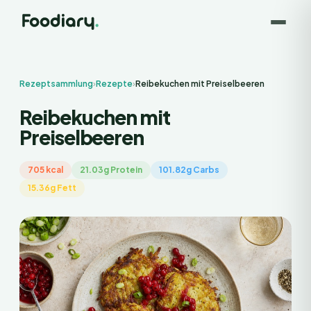
Rezeptsammlung
›
Rezepte
›
Reibekuchen mit Preiselbeeren
Reibekuchen mit
Preiselbeeren
705 kcal
21.03g Protein
101.82g Carbs
15.36g Fett