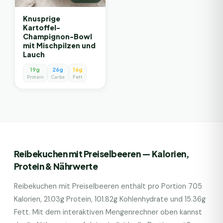
Knusprige
Kartoffel-
Champignon-Bowl
mit Mischpilzen und
Lauch
19g
26g
16g
Protein
Carbs
Fett
Reibekuchen mit Preiselbeeren
— Kalorien,
Protein & Nährwerte
Reibekuchen mit Preiselbeeren
enthält pro Portion
705
Kalorien,
21.03
g Protein,
101.82
g Kohlenhydrate und
15.36
g
Fett. Mit dem interaktiven Mengenrechner oben kannst