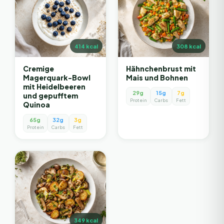
414
kcal
308
kcal
Cremige
Hähnchenbrust mit
Magerquark-Bowl
Mais und Bohnen
mit Heidelbeeren
29g
15g
7g
und gepufftem
Protein
Carbs
Fett
Quinoa
65g
32g
3g
Protein
Carbs
Fett
349
kcal