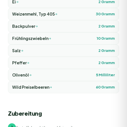
Ei
2
Gramm
Weizenmehl, Typ 405
30
Gramm
Backpulver
2
Gramm
Frühlingszwiebeln
10
Gramm
Salz
2
Gramm
Pfeffer
2
Gramm
Olivenöl
5
Milliliter
Wild Preiselbeeren
60
Gramm
Zubereitung