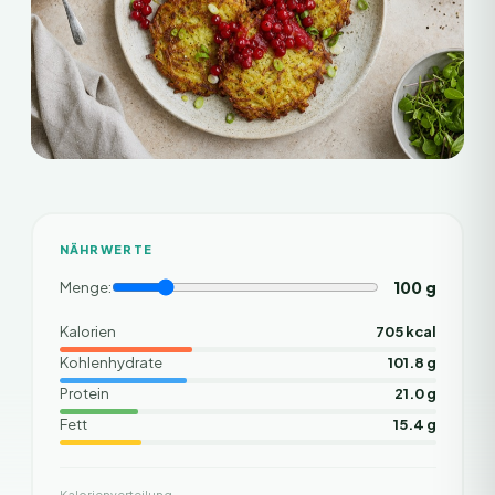
NÄHRWERTE
100
g
Menge:
Kalorien
705 kcal
Kohlenhydrate
101.8 g
Protein
21.0 g
Fett
15.4 g
Kalorienverteilung